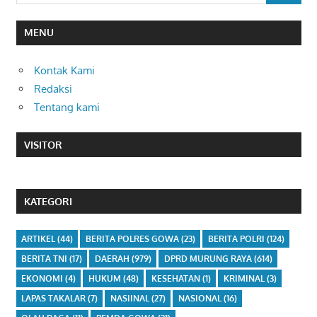
MENU
Kontak Kami
Redaksi
Tentang kami
VISITOR
KATEGORI
ARTIKEL
(44)
BERITA POLRES GOWA
(23)
BERITA POLRI
(124)
BERITA TNI
(17)
DAERAH
(979)
DPRD MURUNG RAYA
(614)
EKONOMI
(4)
HUKUM
(48)
KESEHATAN
(1)
KRIMINAL
(3)
LAPAS TAKALAR
(7)
NASIINAL
(27)
NASIONAL
(16)