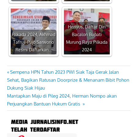
Heriyus, Daftar Diri
Pilkada 2024, Akhmad
Bacalon Bupati
Tafruji-Pujo Sarwono
Murung Raya Pilkada
Resmi Daftarkan…
2024
Previous
Sempena HPN Tahun 2023 PWI Siak Taja Gerak Jalan
Navigasi
Post:
Sehat, Bagikan Ratusan Doorprize & Menanam Bibit Pohon
pos
Dukung Siak Hijau
Next
Mantapkan Maju di Pileg 2024, Herman Nompo akan
Post:
Perjuangkan Bantuan Hukum Gratis