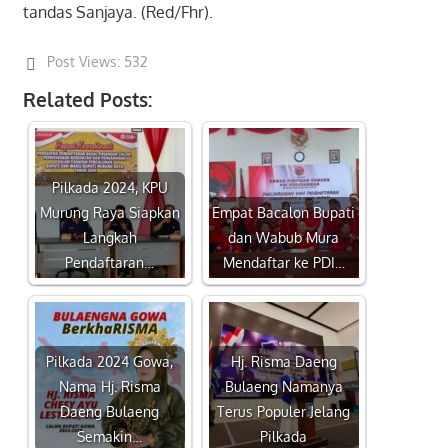
tandas Sanjaya. (Red/Fhr).
Post Views:
532
Related Posts:
Pilkada 2024, KPU
Murung Raya Siapkan
Empat Bacalon Bupati
Langkah
dan Wabub Mura
Pendaftaran…
Mendaftar ke PDI…
Pilkada 2024 Gowa,
Hj. Risma Daeng
Nama Hj. Risma
Bulaeng Namanya
Daeng Bulaeng
Terus Populer Jelang
Semakin…
Pilkada