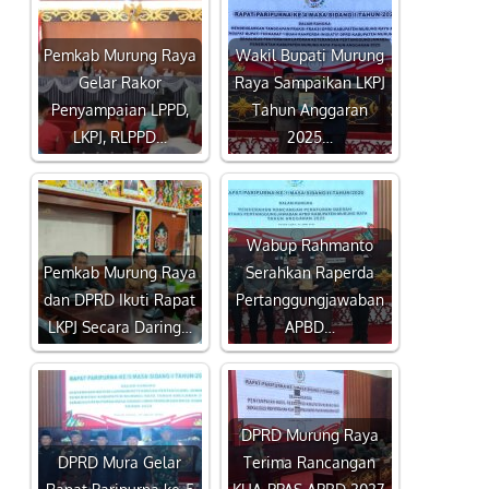
Pemkab Murung Raya
Wakil Bupati Murung
Gelar Rakor
Raya Sampaikan LKPJ
Penyampaian LPPD,
Tahun Anggaran
LKPJ, RLPPD…
2025…
Wabup Rahmanto
Pemkab Murung Raya
Serahkan Raperda
dan DPRD Ikuti Rapat
Pertanggungjawaban
LKPJ Secara Daring…
APBD…
DPRD Murung Raya
DPRD Mura Gelar
Terima Rancangan
Rapat Paripurna ke-5
KUA-PPAS APBD 2027,