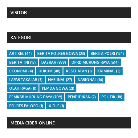
VISITOR
KATEGORI
ARTIKEL
(44)
BERITA POLRES GOWA
(23)
BERITA POLRI
(124)
BERITA TNI
(17)
DAERAH
(979)
DPRD MURUNG RAYA
(614)
EKONOMI
(4)
HUKUM
(48)
KESEHATAN
(1)
KRIMINAL
(3)
LAPAS TAKALAR
(7)
NASIINAL
(27)
NASIONAL
(16)
OLAH RAGA
(11)
PEMDA GOWA
(21)
PEMKAB MURUNG RAYA
(709)
PENDIDIKAN
(7)
POLITIK
(18)
POLRES PALOPO
(1)
X-FILE
(1)
MEDIA CIBER ONLINE