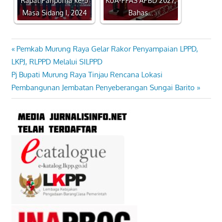
Masa Sidang I, 2024
Bahas…
Previous
Pemkab Murung Raya Gelar Rakor Penyampaian LPPD,
Navigasi
Post:
LKPJ, RLPPD Melalui SILPPD
pos
Next
Pj Bupati Murung Raya Tinjau Rencana Lokasi
Post:
Pembangunan Jembatan Penyeberangan Sungai Barito