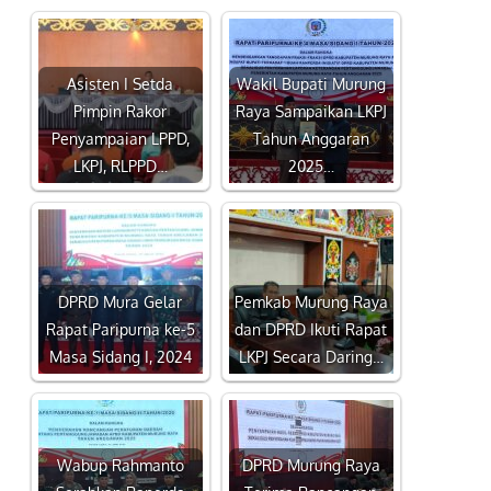
Asisten I Setda
Wakil Bupati Murung
Pimpin Rakor
Raya Sampaikan LKPJ
Penyampaian LPPD,
Tahun Anggaran
LKPJ, RLPPD…
2025…
DPRD Mura Gelar
Pemkab Murung Raya
Rapat Paripurna ke-5
dan DPRD Ikuti Rapat
Masa Sidang I, 2024
LKPJ Secara Daring…
Wabup Rahmanto
DPRD Murung Raya