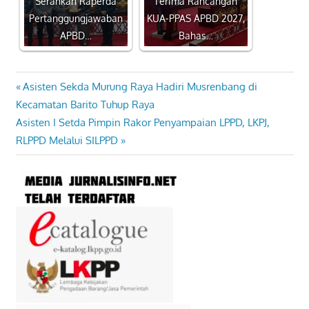
Serahkan Raperda
Terima Rancangan
Pertanggungjawaban
KUA-PPAS APBD 2027,
APBD…
Bahas…
Previous
Asisten Sekda Murung Raya Hadiri Musrenbang di
Navigasi
Post:
Kecamatan Barito Tuhup Raya
pos
Next
Asisten I Setda Pimpin Rakor Penyampaian LPPD, LKPJ,
Post:
RLPPD Melalui SILPPD