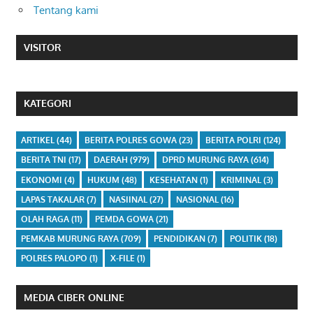
Tentang kami
VISITOR
KATEGORI
ARTIKEL
(44)
BERITA POLRES GOWA
(23)
BERITA POLRI
(124)
BERITA TNI
(17)
DAERAH
(979)
DPRD MURUNG RAYA
(614)
EKONOMI
(4)
HUKUM
(48)
KESEHATAN
(1)
KRIMINAL
(3)
LAPAS TAKALAR
(7)
NASIINAL
(27)
NASIONAL
(16)
OLAH RAGA
(11)
PEMDA GOWA
(21)
PEMKAB MURUNG RAYA
(709)
PENDIDIKAN
(7)
POLITIK
(18)
POLRES PALOPO
(1)
X-FILE
(1)
MEDIA CIBER ONLINE