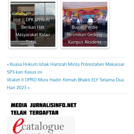
Jilid || DPK LPPN RI "
Berikan Hak
Bupati Perdie
Masyarakat Kalau
Resmikan Gedung
Tidak…
Kampus Akademi
Previous
Kuasa Hukum Ishak Hamzah Minta Polrestabes Makassar
Navigasi
Post:
SP3-kan Kasus ini
pos
Next
Waket II DPRD Mura Hadiri Kemah Bhakti ELY Selama Dua
Post:
Hari 2023