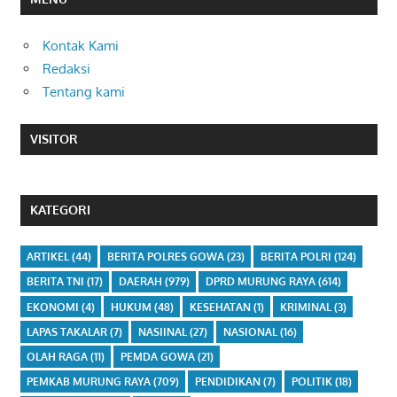
Kontak Kami
Redaksi
Tentang kami
VISITOR
KATEGORI
ARTIKEL
(44)
BERITA POLRES GOWA
(23)
BERITA POLRI
(124)
BERITA TNI
(17)
DAERAH
(979)
DPRD MURUNG RAYA
(614)
EKONOMI
(4)
HUKUM
(48)
KESEHATAN
(1)
KRIMINAL
(3)
LAPAS TAKALAR
(7)
NASIINAL
(27)
NASIONAL
(16)
OLAH RAGA
(11)
PEMDA GOWA
(21)
PEMKAB MURUNG RAYA
(709)
PENDIDIKAN
(7)
POLITIK
(18)