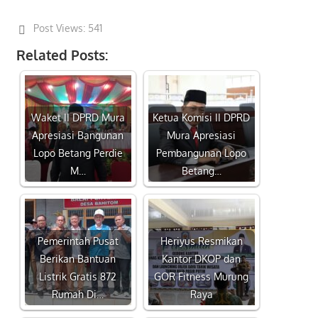
Post Views:
541
Related Posts:
Waket II DPRD Mura
Ketua Komisi II DPRD
Apresiasi Bangunan
Mura Apresiasi
Lopo Betang Perdie
Pembangunan Lopo
M…
Betang…
Pemerintah Pusat
Heriyus Resmikan
Berikan Bantuan
Kantor DKOP dan
Listrik Gratis 872
GOR Fitness Murung
Rumah Di…
Raya