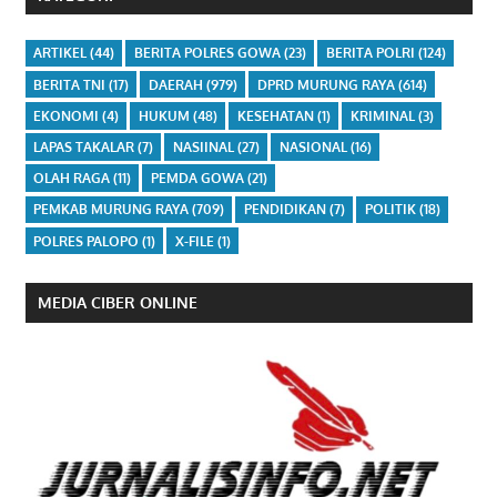
ARTIKEL
(44)
BERITA POLRES GOWA
(23)
BERITA POLRI
(124)
BERITA TNI
(17)
DAERAH
(979)
DPRD MURUNG RAYA
(614)
EKONOMI
(4)
HUKUM
(48)
KESEHATAN
(1)
KRIMINAL
(3)
LAPAS TAKALAR
(7)
NASIINAL
(27)
NASIONAL
(16)
OLAH RAGA
(11)
PEMDA GOWA
(21)
PEMKAB MURUNG RAYA
(709)
PENDIDIKAN
(7)
POLITIK
(18)
POLRES PALOPO
(1)
X-FILE
(1)
MEDIA CIBER ONLINE