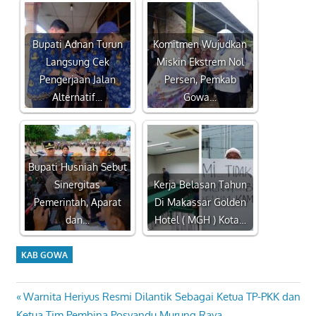
Bupati Adnan Turun
Komitmen Wujudkan
Langsung Cek
Miskin Ekstrem Nol
Pengerjaan Jalan
Persen, Pemkab
Alternatif…
Gowa…
Bupati Husniah Sebut
Sinergitas
Kerja Belasan Tahun
Pemerintah, Aparat
Di Makassar Golden
dan…
Hotel ( MGH ) Kota…
KAB GOWA
Previous
Warnita Heriyus Resmi Dilantik Sebagai Ketua TP-PKK dan
Navigasi
Post:
Ketua Tim Pembina Posyandu Murung Raya