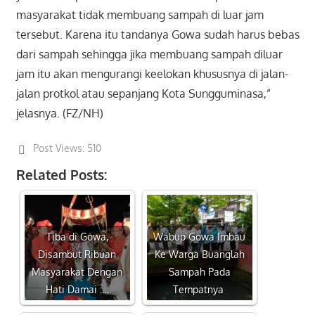
masyarakat tidak membuang sampah di luar jam
tersebut. Karena itu tandanya Gowa sudah harus bebas
dari sampah sehingga jika membuang sampah diluar
jam itu akan mengurangi keelokan khususnya di jalan-
jalan protkol atau sepanjang Kota Sungguminasa,”
jelasnya. (FZ/NH)
Post Views:
510
Related Posts:
Tiba di Gowa,
Wabup Gowa Imbau
Disambut Ribuan
Ke Warga Buanglah
Masyarakat Dengan
Sampah Pada
Hati Damai :…
Tempatnya