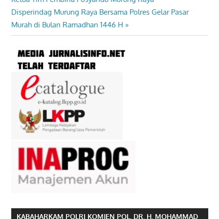
pos
Next
Disperindag Murung Raya Bersama Polres Gelar Pasar
Post:
Murah di Bulan Ramadhan 1446 H
KABAHARKAM POLRI KOMJEN POL. DR. H. MOHAMMAD