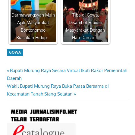
Darmawangsyah Muin
Tiba di Gowa,
Ajak Masyarakat
Disambut Ribuan
Bontonompo
Masyarakat Dengan
Biasakan Hidup…
Hati Damai :…
GOWA
Previous
Bupati Murung Raya Secara Virtual Ikuti Rakor Pemerintah
Navigasi
Post:
Daerah
pos
Next
Wakil Bupati Murung Raya Buka Puasa Bersama di
Post:
Kecamatan Tanah Siang Selatan