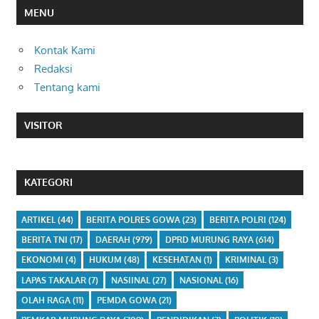
MENU
Kontak Kami
Redaksi
Tentang kami
VISITOR
KATEGORI
ARTIKEL
(44)
BERITA POLRES GOWA
(23)
BERITA POLRI
(124)
BERITA TNI
(17)
DAERAH
(979)
DPRD MURUNG RAYA
(614)
EKONOMI
(4)
HUKUM
(48)
KESEHATAN
(1)
KRIMINAL
(3)
LAPAS TAKALAR
(7)
NASIINAL
(27)
NASIONAL
(16)
OLAH RAGA
(11)
PEMDA GOWA
(21)