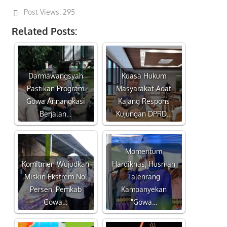
Post Views:
295
Related Posts:
Darmawangsyah
Kuasa Hukum
Pastikan Program
Masyarakat Adat
Gowa Annangkasi
Kajang Respons
Berjalan…
Kujungan DPRD…
Momentum
Komitmen Wujudkan
Hardiknas, Husniah
Miskin Ekstrem Nol
Talenrang
Persen, Pemkab
Kampanyekan
Gowa…
"Gowa…