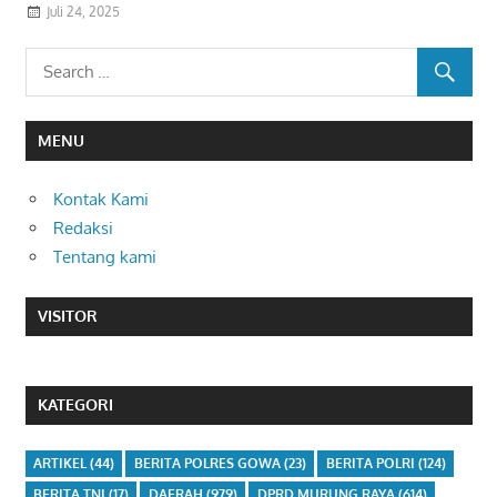
Juli 24, 2025
MENU
Kontak Kami
Redaksi
Tentang kami
VISITOR
KATEGORI
ARTIKEL
(44)
BERITA POLRES GOWA
(23)
BERITA POLRI
(124)
BERITA TNI
(17)
DAERAH
(979)
DPRD MURUNG RAYA
(614)