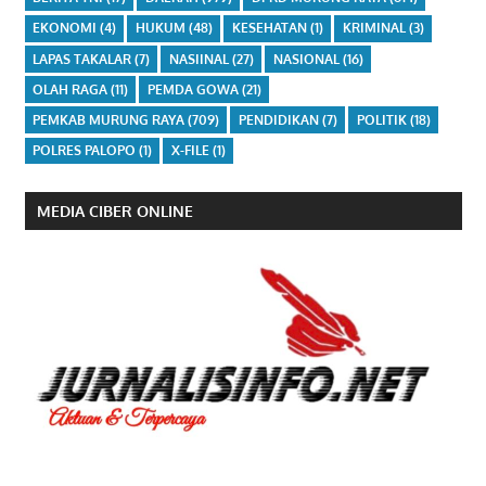
EKONOMI
(4)
HUKUM
(48)
KESEHATAN
(1)
KRIMINAL
(3)
LAPAS TAKALAR
(7)
NASIINAL
(27)
NASIONAL
(16)
OLAH RAGA
(11)
PEMDA GOWA
(21)
PEMKAB MURUNG RAYA
(709)
PENDIDIKAN
(7)
POLITIK
(18)
POLRES PALOPO
(1)
X-FILE
(1)
MEDIA CIBER ONLINE