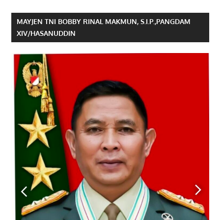
MAYJEN TNI BOBBY RINAL MAKMUN, S.I.P.,PANGDAM
XIV/HASANUDDIN