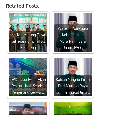
Related Posts:
Waket II Apresiasi
Kafilah Murung Raya
Keberhasilan
raih juara umum FSQ
Mura Raih Juara
X Kalteng
Umum FSQ…
DPD Lasqi Mura Akan
Kafilah Yang di Kirim
Rekrut Hasil Seleksi
Dari Murung Raya
Pemenang Gebyar…
raih Peringkat lima…