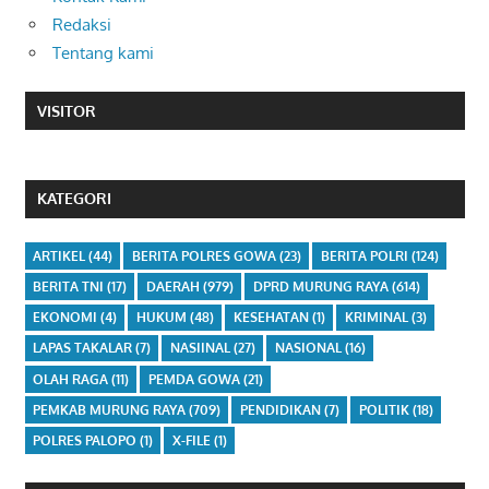
Redaksi
Tentang kami
VISITOR
KATEGORI
ARTIKEL
(44)
BERITA POLRES GOWA
(23)
BERITA POLRI
(124)
BERITA TNI
(17)
DAERAH
(979)
DPRD MURUNG RAYA
(614)
EKONOMI
(4)
HUKUM
(48)
KESEHATAN
(1)
KRIMINAL
(3)
LAPAS TAKALAR
(7)
NASIINAL
(27)
NASIONAL
(16)
OLAH RAGA
(11)
PEMDA GOWA
(21)
PEMKAB MURUNG RAYA
(709)
PENDIDIKAN
(7)
POLITIK
(18)
POLRES PALOPO
(1)
X-FILE
(1)