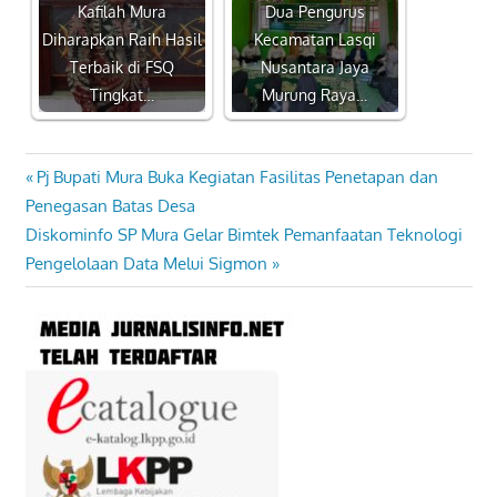
Kafilah Mura
Dua Pengurus
Diharapkan Raih Hasil
Kecamatan Lasqi
Terbaik di FSQ
Nusantara Jaya
Tingkat…
Murung Raya…
Previous
Pj Bupati Mura Buka Kegiatan Fasilitas Penetapan dan
Navigasi
Post:
Penegasan Batas Desa
pos
Next
Diskominfo SP Mura Gelar Bimtek Pemanfaatan Teknologi
Post:
Pengelolaan Data Melui Sigmon