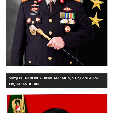
MAYJEN TNI BOBBY RINAL MAKMUN, S.I.P.,PANGDAM
XIV/HASANUDDIN