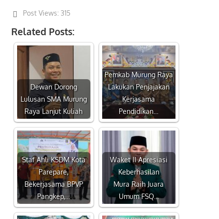
Post Views:
315
Related Posts:
Pemkab Murung Raya
Dewan Dorong
Lakukan Penjajakan
Lulusan SMA Murung
Kerjasama
Raya Lanjut Kuliah
Pendidikan…
Staf Ahli KSDM Kota
Waket II Apresiasi
Parepare,
Keberhasilan
Bekerjasama BPVP
Mura Raih Juara
Pangkep,…
Umum FSQ…