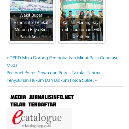
Wakil Bupati
Rahmanto: Pemkab
Kafilah Murung Raya
Murung Raya Bina
raih juara umum FSQ
Bakat Anak…
X Kalteng
Previous
DPRD Mura Dorong Peningkatkan Minat Baca Generasi
Navigasi
Post:
Muda
pos
Next
Personel Polres Gowa dan Polres Takalar Terima
Post:
Penyuluhan Hukum Dari Bidkum Polda Sulsel