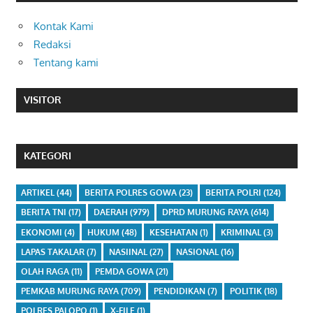
Kontak Kami
Redaksi
Tentang kami
VISITOR
KATEGORI
ARTIKEL
(44)
BERITA POLRES GOWA
(23)
BERITA POLRI
(124)
BERITA TNI
(17)
DAERAH
(979)
DPRD MURUNG RAYA
(614)
EKONOMI
(4)
HUKUM
(48)
KESEHATAN
(1)
KRIMINAL
(3)
LAPAS TAKALAR
(7)
NASIINAL
(27)
NASIONAL
(16)
OLAH RAGA
(11)
PEMDA GOWA
(21)
PEMKAB MURUNG RAYA
(709)
PENDIDIKAN
(7)
POLITIK
(18)
POLRES PALOPO
(1)
X-FILE
(1)