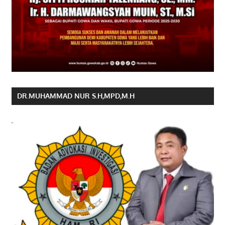
DR.MUHAMMAD NUR S.H,MPD,M.H