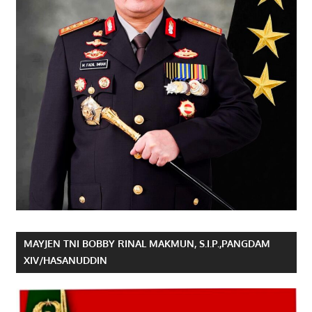
MAYJEN TNI BOBBY RINAL MAKMUN, S.I.P.,PANGDAM
XIV/HASANUDDIN