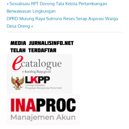
Previous
Sosialisasi RPT Dorong Tata Kelola Pertambangan
Navigasi
Post:
Berwawasan Lingkungan
pos
Next
DPRD Murung Raya Sutrisno Reses Serap Aspirasi Warga
Post:
Desa Oreng