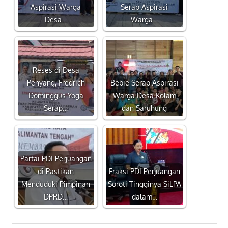
Aspirasi Warga
Serap Aspirasi
Desa…
Warga…
Reses di Desa
Penyang, Fredrich
Bebie Serap Aspirasi
Dominggus Yoga
Warga Desa Kolam
Serap…
dan Saruhung
Partai PDI Perjuangan
di Pastikan
Fraksi PDI Perjuangan
Menduduki Pimpinan
Soroti Tingginya SiLPA
DPRD…
dalam…