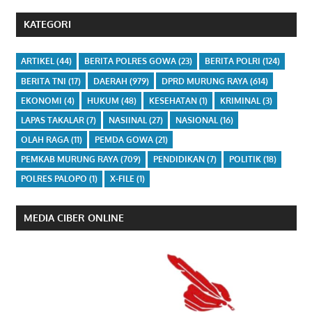
KATEGORI
ARTIKEL
(44)
BERITA POLRES GOWA
(23)
BERITA POLRI
(124)
BERITA TNI
(17)
DAERAH
(979)
DPRD MURUNG RAYA
(614)
EKONOMI
(4)
HUKUM
(48)
KESEHATAN
(1)
KRIMINAL
(3)
LAPAS TAKALAR
(7)
NASIINAL
(27)
NASIONAL
(16)
OLAH RAGA
(11)
PEMDA GOWA
(21)
PEMKAB MURUNG RAYA
(709)
PENDIDIKAN
(7)
POLITIK
(18)
POLRES PALOPO
(1)
X-FILE
(1)
MEDIA CIBER ONLINE