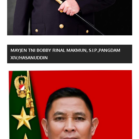
MAYJEN TNI BOBBY RINAL MAKMUN, S.I.P.,PANGDAM
XIV/HASANUDDIN