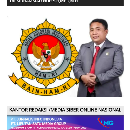
DR.MUHAMMAD NUR S.H,MPD,M.H