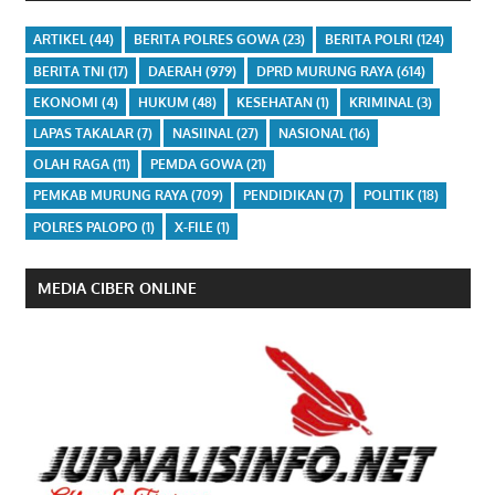
ARTIKEL
(44)
BERITA POLRES GOWA
(23)
BERITA POLRI
(124)
BERITA TNI
(17)
DAERAH
(979)
DPRD MURUNG RAYA
(614)
EKONOMI
(4)
HUKUM
(48)
KESEHATAN
(1)
KRIMINAL
(3)
LAPAS TAKALAR
(7)
NASIINAL
(27)
NASIONAL
(16)
OLAH RAGA
(11)
PEMDA GOWA
(21)
PEMKAB MURUNG RAYA
(709)
PENDIDIKAN
(7)
POLITIK
(18)
POLRES PALOPO
(1)
X-FILE
(1)
MEDIA CIBER ONLINE