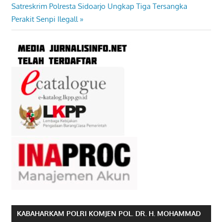
pos
Next
Satreskrim Polresta Sidoarjo Ungkap Tiga Tersangka
Post:
Perakit Senpi Ilegall
KABAHARKAM POLRI KOMJEN POL. DR. H. MOHAMMAD