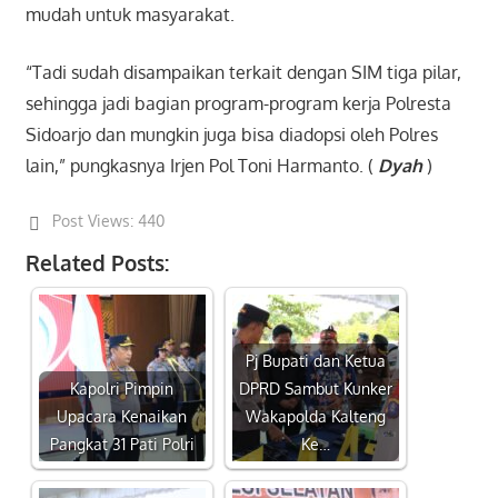
mudah untuk masyarakat.
“Tadi sudah disampaikan terkait dengan SIM tiga pilar,
sehingga jadi bagian program-program kerja Polresta
Sidoarjo dan mungkin juga bisa diadopsi oleh Polres
lain,” pungkasnya Irjen Pol Toni Harmanto.
(
Dyah
)
Post Views:
440
Related Posts:
Pj Bupati dan Ketua
Kapolri Pimpin
DPRD Sambut Kunker
Upacara Kenaikan
Wakapolda Kalteng
Pangkat 31 Pati Polri
Ke…