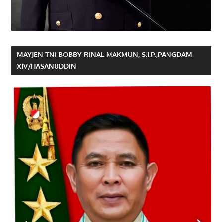
MAYJEN TNI BOBBY RINAL MAKMUN, S.I.P.,PANGDAM
XIV/HASANUDDIN