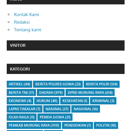
Kontak Kami
Redaksi
Tentang kami
VISITOR
KATEGORI
ARTIKEL
(44)
BERITA POLRES GOWA
(23)
BERITA POLRI
(124)
BERITA TNI
(17)
DAERAH
(979)
DPRD MURUNG RAYA
(614)
EKONOMI
(4)
HUKUM
(48)
KESEHATAN
(1)
KRIMINAL
(3)
LAPAS TAKALAR
(7)
NASIINAL
(27)
NASIONAL
(16)
OLAH RAGA
(11)
PEMDA GOWA
(21)
PEMKAB MURUNG RAYA
(709)
PENDIDIKAN
(7)
POLITIK
(18)