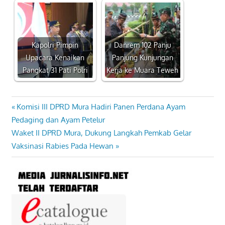
Kapolri Pimpin
Danrem 102 Panju
Upacara Kenaikan
Panjung Kunjungan
Pangkat 31 Pati Polri
Kerja ke Muara Teweh
Previous
Komisi III DPRD Mura Hadiri Panen Perdana Ayam
Navigasi
Post:
Pedaging dan Ayam Petelur
pos
Next
Waket II DPRD Mura, Dukung Langkah Pemkab Gelar
Post:
Vaksinasi Rabies Pada Hewan