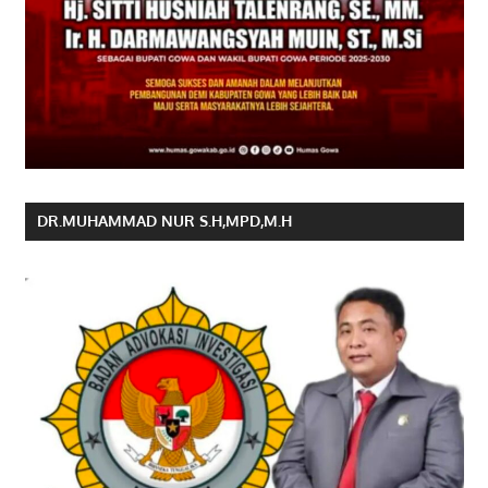
DR.MUHAMMAD NUR S.H,MPD,M.H