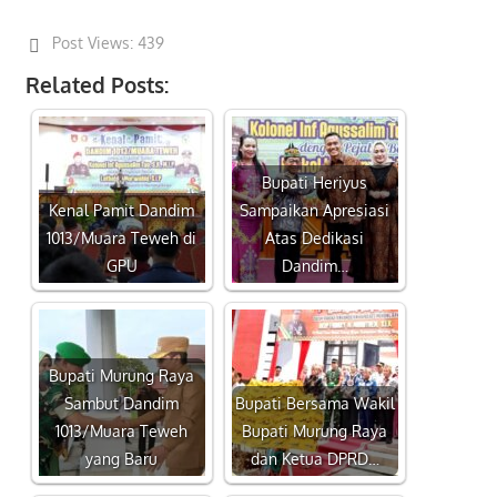
Post Views:
439
Related Posts:
Bupati Heriyus
Kenal Pamit Dandim
Sampaikan Apresiasi
1013/Muara Teweh di
Atas Dedikasi
GPU
Dandim…
Bupati Murung Raya
Sambut Dandim
Bupati Bersama Wakil
1013/Muara Teweh
Bupati Murung Raya
yang Baru
dan Ketua DPRD…