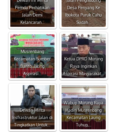
Pemda Perhatikan
Desa Penyang Ke
Jalan Demi
Ibukota Puruk Cahu
Kelancaran…
Sudah…
Musrenbang
Kecamatan Sumber
Ketua DPRD Murung
Barito, Jaring
Raya Inginkan
Aspirasi…
Aspirasi Masyarakat…
Wabup Murung Raya
Dewan Minta
Hadiri Musrenbang
Insfrastruktur Jalan di
Kecamatan Laung
Tingkatkan Untuk…
Tuhup,…