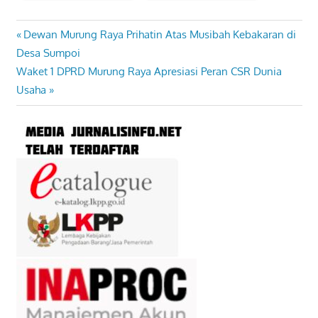
Previous
Dewan Murung Raya Prihatin Atas Musibah Kebakaran di
Navigasi
Post:
Desa Sumpoi
pos
Next
Waket 1 DPRD Murung Raya Apresiasi Peran CSR Dunia
Post:
Usaha