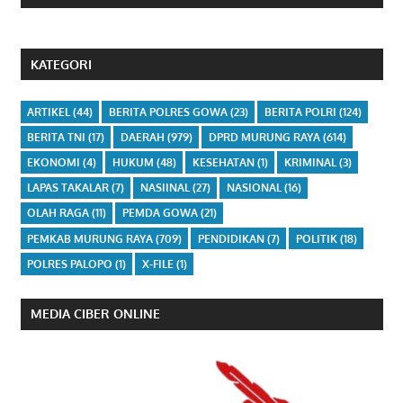
KATEGORI
ARTIKEL
(44)
BERITA POLRES GOWA
(23)
BERITA POLRI
(124)
BERITA TNI
(17)
DAERAH
(979)
DPRD MURUNG RAYA
(614)
EKONOMI
(4)
HUKUM
(48)
KESEHATAN
(1)
KRIMINAL
(3)
LAPAS TAKALAR
(7)
NASIINAL
(27)
NASIONAL
(16)
OLAH RAGA
(11)
PEMDA GOWA
(21)
PEMKAB MURUNG RAYA
(709)
PENDIDIKAN
(7)
POLITIK
(18)
POLRES PALOPO
(1)
X-FILE
(1)
MEDIA CIBER ONLINE