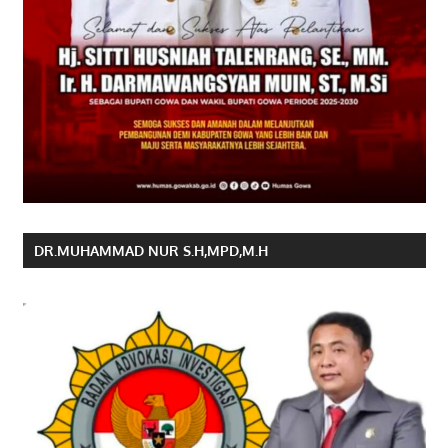
DR.MUHAMMAD NUR S.H,MPD,M.H