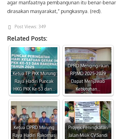
agar manfaatnya pembangunan itu benar-benar
dirasakan masyarakat,” pungkasnya. (red).
Post Views:
349
Related Posts:
DPRD Menginginkan
Ketua TP PKK Murung
RPJMD 2025-2029
Raya Hadiri Puncak
Dapat Menjawab
HKG PKK Ke 53 dan…
Kebutuhan…
Ketua DPRD Murung
Proyek Peningkatan
Raya Hadiri Rakornas
Jalan Milik CV.Sandi