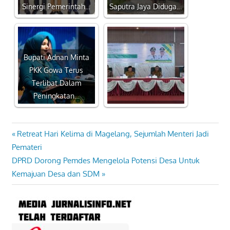
Sinergi Pemerintah…
Saputra Jaya Diduga…
Bupati Adnan Minta
PKK Gowa Terus
Terlibat Dalam
Peningkatan…
Previous
Retreat Hari Kelima di Magelang, Sejumlah Menteri Jadi
Navigasi
Post:
Pemateri
pos
Next
DPRD Dorong Pemdes Mengelola Potensi Desa Untuk
Post:
Kemajuan Desa dan SDM