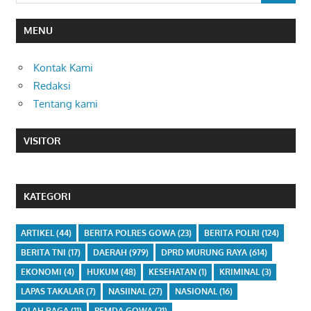
MENU
Kontak Kami
Redaksi
Tentang kami
VISITOR
KATEGORI
ARTIKEL
(44)
BERITA POLRES GOWA
(23)
BERITA POLRI
(124)
BERITA TNI
(17)
DAERAH
(979)
DPRD MURUNG RAYA
(614)
EKONOMI
(4)
HUKUM
(48)
KESEHATAN
(1)
KRIMINAL
(3)
LAPAS TAKALAR
(7)
NASIINAL
(27)
NASIONAL
(16)