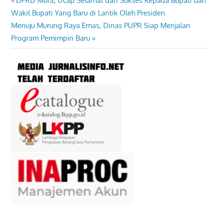
DPRD Mura, Ucap Selamat dan Sukses Kepada Bupati dan
Navigasi
Post:
Wakil Bupati Yang Baru di Lantik Oleh Presiden
pos
Next
Menuju Murung Raya Emas, Dinas PUPR Siap Menjalan
Post:
Program Pemimpin Baru