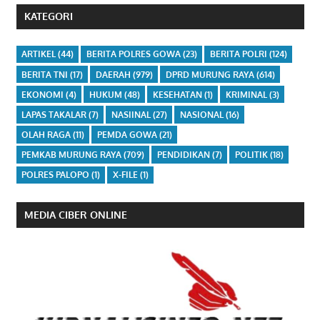
KATEGORI
ARTIKEL
(44)
BERITA POLRES GOWA
(23)
BERITA POLRI
(124)
BERITA TNI
(17)
DAERAH
(979)
DPRD MURUNG RAYA
(614)
EKONOMI
(4)
HUKUM
(48)
KESEHATAN
(1)
KRIMINAL
(3)
LAPAS TAKALAR
(7)
NASIINAL
(27)
NASIONAL
(16)
OLAH RAGA
(11)
PEMDA GOWA
(21)
PEMKAB MURUNG RAYA
(709)
PENDIDIKAN
(7)
POLITIK
(18)
POLRES PALOPO
(1)
X-FILE
(1)
MEDIA CIBER ONLINE