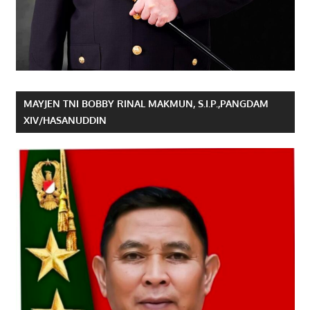
MAYJEN TNI BOBBY RINAL MAKMUN, S.I.P.,PANGDAM
XIV/HASANUDDIN