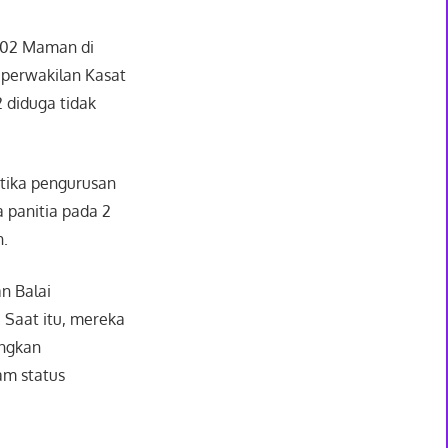
t 02 Maman di
 perwakilan Kasat
 diduga tidak
tika pengurusan
 panitia pada 2
h.
n Balai
 Saat itu, mereka
angkan
am status