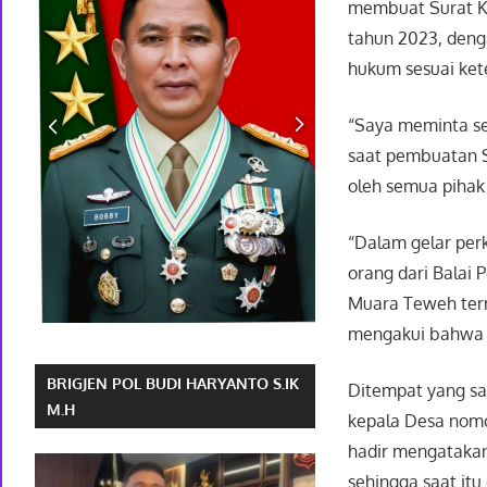
membuat Surat Ke
tahun 2023, deng
hukum sesuai ket
“Saya meminta se
saat pembuatan SK
oleh semua pihak
“Dalam gelar perk
orang dari Balai
Muara Teweh term
mengakui bahwa a
BRIGJEN POL BUDI HARYANTO S.IK
Ditempat yang s
M.H
kepala Desa nomo
hadir mengatakan
sehingga saat itu