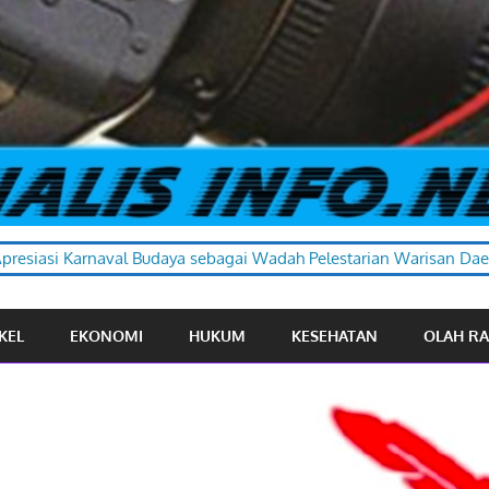
sebagai Wadah Pelestarian Warisan Daerah
KEL
EKONOMI
HUKUM
KESEHATAN
OLAH R