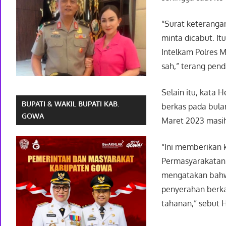
“Surat keteranga
minta dicabut. I
Intelkam Polres M
sah,” terang pen
Selain itu, kata
BUPATI & WAKIL BUPATI KAB.
berkas pada bula
GOWA
Maret 2023 masih
“Ini memberikan 
Permasyarakatan 
mengatakan bahw
penyerahan berka
tahanan,” sebut 