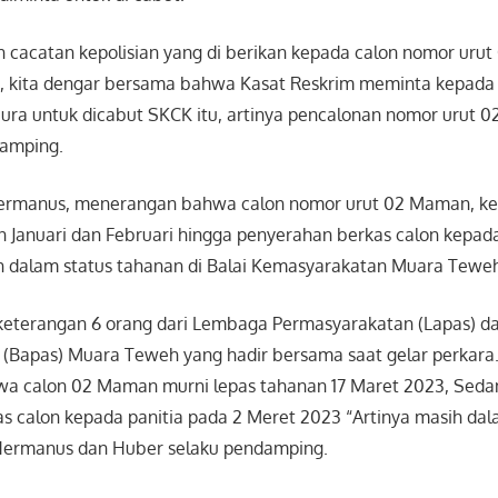
n cacatan kepolisian yang di berikan kepada calon nomor uru
tu, kita dengar bersama bahwa Kasat Reskrim meminta kepada
ura untuk dicabut SKCK itu, artinya pencalonan nomor urut 02
damping.
 Hermanus, menerangan bahwa calon nomor urut 02 Maman, ke
n Januari dan Februari hingga penyerahan berkas calon kepada
 dalam status tahanan di Balai Kemasyarakatan Muara Tewe
keterangan 6 orang dari Lembaga Permasyarakatan (Lapas) da
(Bapas) Muara Teweh yang hadir bersama saat gelar perkara.
a calon 02 Maman murni lepas tahanan 17 Maret 2023, Sed
s calon kepada panitia pada 2 Meret 2023 “Artinya masih dal
Hermanus dan Huber selaku pendamping.