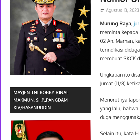
Agustus 13, 2023
Murung Raya
,
ju
meminta kepada P
02 An. Maman, ka
terindikasi didu
membuat SKCK di
Ungkapan itu dis
Jumat (11/8) keti
MAYJEN TNI BOBBY RINAL
Menurutnya lapor
MAKMUN, S.I.P.,PANGDAM
XIV/HASANUDDIN
yang lalu, bahwa
duga menggunakan
Selain itu, kata 