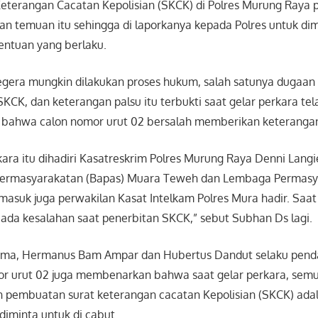
terangan Cacatan Kepolisian (SKCK) di Polres Murung Raya p
an temuan itu sehingga di laporkanya kepada Polres untuk dim
entuan yang berlaku.
gera mungkin dilakukan proses hukum, salah satunya dugaan
CK, dan keterangan palsu itu terbukti saat gelar perkara te
 bahwa calon nomor urut 02 bersalah memberikan keterangan 
ara itu dihadiri Kasatreskrim Polres Murung Raya Denni Langie
 Permasyarakatan (Bapas) Muara Teweh dan Lembaga Permasy
asuk juga perwakilan Kasat Intelkam Polres Mura hadir. Saat 
da kesalahan saat penerbitan SKCK,” sebut Subhan Ds lagi.
ama, Hermanus Bam Ampar dan Hubertus Dandut selaku pend
r urut 02 juga membenarkan bahwa saat gelar perkara, semu
 pembuatan surat keterangan cacatan Kepolisian (SKCK) adal
 diminta untuk di cabut.