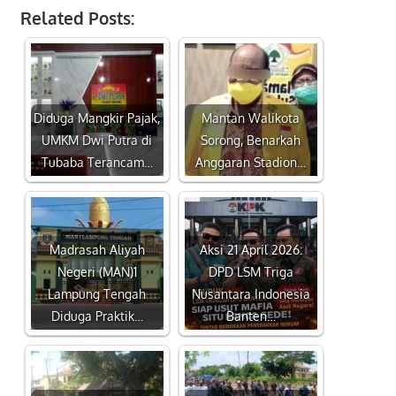
Related Posts:
Diduga Mangkir Pajak,
Mantan Walikota
UMKM Dwi Putra di
Sorong, Benarkah
Tubaba Terancam…
Anggaran Stadion…
Madrasah Aliyah
Aksi 21 April 2026:
Negeri (MAN)1
DPD LSM Triga
Lampung Tengah
Nusantara Indonesia
Diduga Praktik…
Banten…