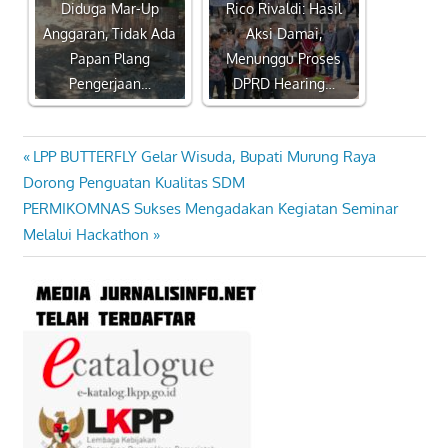
Diduga Mar-Up
Rico Rivaldi: Hasil
Anggaran, Tidak Ada
Aksi Damai,
Papan Plang
Menunggu Proses
Pengerjaan…
DPRD Hearing…
Previous
LPP BUTTERFLY Gelar Wisuda, Bupati Murung Raya
Navigasi
Post:
Dorong Penguatan Kualitas SDM
pos
Next
PERMIKOMNAS Sukses Mengadakan Kegiatan Seminar
Post:
Melalui Hackathon