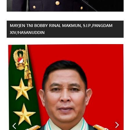
MAYJEN TNI BOBBY RINAL MAKMUN, S.I.P.,PANGDAM
XIV/HASANUDDIN