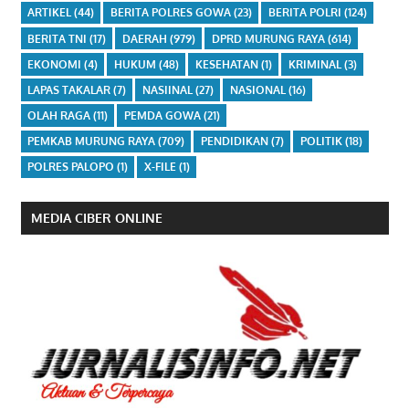
ARTIKEL
(44)
BERITA POLRES GOWA
(23)
BERITA POLRI
(124)
BERITA TNI
(17)
DAERAH
(979)
DPRD MURUNG RAYA
(614)
EKONOMI
(4)
HUKUM
(48)
KESEHATAN
(1)
KRIMINAL
(3)
LAPAS TAKALAR
(7)
NASIINAL
(27)
NASIONAL
(16)
OLAH RAGA
(11)
PEMDA GOWA
(21)
PEMKAB MURUNG RAYA
(709)
PENDIDIKAN
(7)
POLITIK
(18)
POLRES PALOPO
(1)
X-FILE
(1)
MEDIA CIBER ONLINE