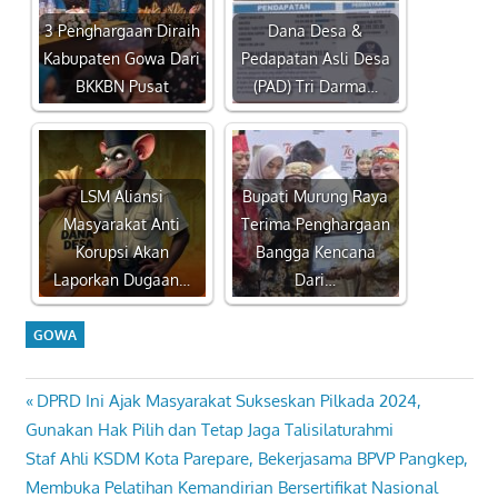
3 Penghargaan Diraih
Dana Desa &
Kabupaten Gowa Dari
Pedapatan Asli Desa
BKKBN Pusat
(PAD) Tri Darma…
LSM Aliansi
Bupati Murung Raya
Masyarakat Anti
Terima Penghargaan
Korupsi Akan
Bangga Kencana
Laporkan Dugaan…
Dari…
GOWA
Previous
DPRD Ini Ajak Masyarakat Sukseskan Pilkada 2024,
Navigasi
Post:
Gunakan Hak Pilih dan Tetap Jaga Talisilaturahmi
pos
Next
Staf Ahli KSDM Kota Parepare, Bekerjasama BPVP Pangkep,
Post:
Membuka Pelatihan Kemandirian Bersertifikat Nasional