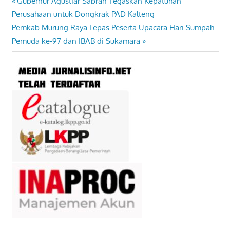
Previous
Gubernur Agustiar Sabran Tegaskan Kepatuhan
Navigasi
Post:
Perusahaan untuk Dongkrak PAD Kalteng
pos
Next
Pemkab Murung Raya Lepas Peserta Upacara Hari Sumpah
Post:
Pemuda ke-97 dan IBAB di Sukamara