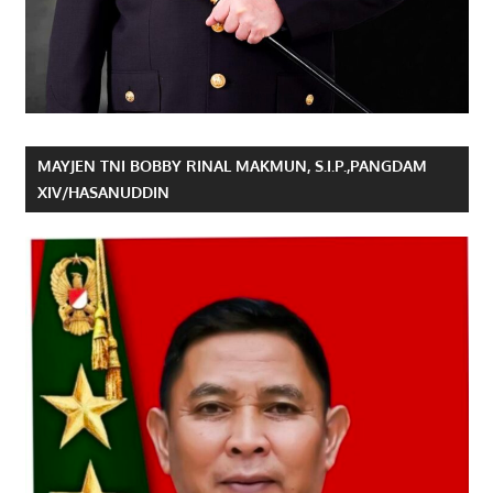
MAYJEN TNI BOBBY RINAL MAKMUN, S.I.P.,PANGDAM
XIV/HASANUDDIN