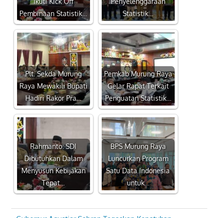
Ikuti Kick Off
Penyelenggaraan
Pembinaan Statistik…
Statistik…
Plt. Sekda Murung
Pemkab Murung Raya
Raya Mewakili Bupati
Gelar Rapat Terkait
Hadiri Rakor Pra…
Penguatan Statistik…
Rahmanto: SDI
BPS Murung Raya
Dibutuhkan Dalam
Luncurkan Program
Menyusun Kebijakan
Satu Data Indonesia
Tepat…
untuk…