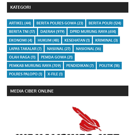
KATEGORI
ARTIKEL
(44)
BERITA POLRES GOWA
(23)
BERITA POLRI
(124)
BERITA TNI
(17)
DAERAH
(979)
DPRD MURUNG RAYA
(614)
EKONOMI
(4)
HUKUM
(48)
KESEHATAN
(1)
KRIMINAL
(3)
LAPAS TAKALAR
(7)
NASIINAL
(27)
NASIONAL
(16)
OLAH RAGA
(11)
PEMDA GOWA
(21)
PEMKAB MURUNG RAYA
(709)
PENDIDIKAN
(7)
POLITIK
(18)
POLRES PALOPO
(1)
X-FILE
(1)
MEDIA CIBER ONLINE