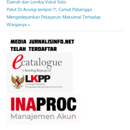
Post:
Daerah dan Lomba Vokal Solo
pos
Next
Patut Di Acungi Jempol !!!, Camat Pallangga
Post:
Mengedepankan Pelayanan Maksimal Terhadap
Warganya