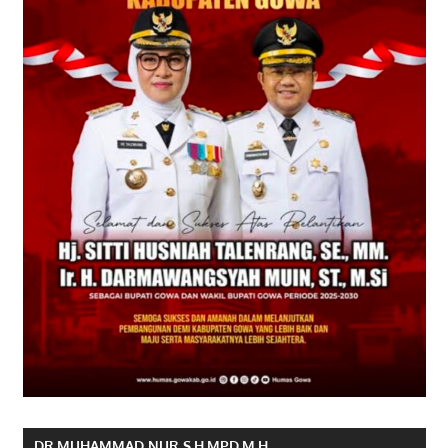
DR.MUHAMMAD NUR S.H,MPD,M.H