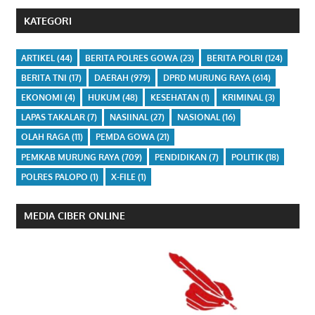
KATEGORI
ARTIKEL
(44)
BERITA POLRES GOWA
(23)
BERITA POLRI
(124)
BERITA TNI
(17)
DAERAH
(979)
DPRD MURUNG RAYA
(614)
EKONOMI
(4)
HUKUM
(48)
KESEHATAN
(1)
KRIMINAL
(3)
LAPAS TAKALAR
(7)
NASIINAL
(27)
NASIONAL
(16)
OLAH RAGA
(11)
PEMDA GOWA
(21)
PEMKAB MURUNG RAYA
(709)
PENDIDIKAN
(7)
POLITIK
(18)
POLRES PALOPO
(1)
X-FILE
(1)
MEDIA CIBER ONLINE