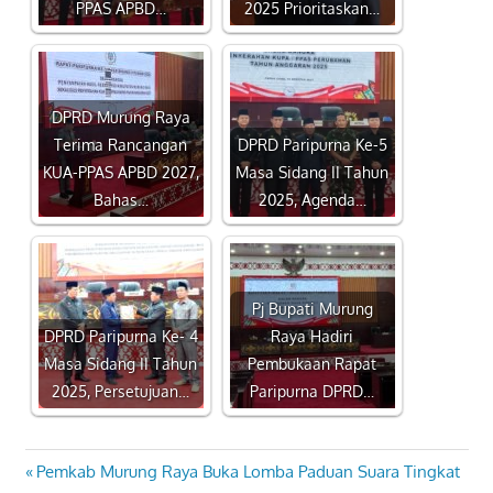
PPAS APBD…
2025 Prioritaskan…
DPRD Murung Raya
Terima Rancangan
DPRD Paripurna Ke-5
KUA-PPAS APBD 2027,
Masa Sidang II Tahun
Bahas…
2025, Agenda…
Pj Bupati Murung
DPRD Paripurna Ke- 4
Raya Hadiri
Masa Sidang II Tahun
Pembukaan Rapat
2025, Persetujuan…
Paripurna DPRD…
Previous
Pemkab Murung Raya Buka Lomba Paduan Suara Tingkat
Navigasi