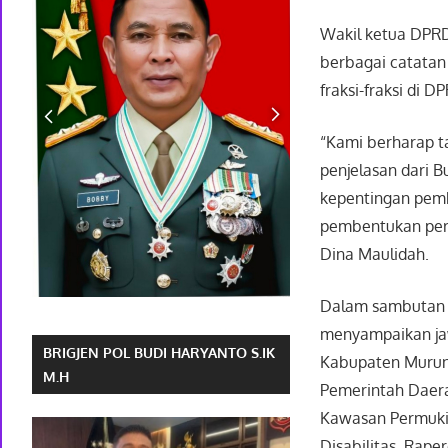
Wakil ketua DPRD
berbagai catatan
fraksi-fraksi di
“Kami berharap t
penjelasan dari B
kepentingan pem
pembentukan per
Dina Maulidah.
Dalam sambutan 
menyampaikan ja
BRIGJEN POL BUDI HARYANTO S.IK
Kabupaten Murung
M.H
Pemerintah Daera
Kawasan Permuki
Disabilitas. Rap