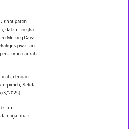
RD Kabupaten
25, dalam rangka
ten Murung Raya
ekaligus jawaban
 peraturan daerah
ulidah, dengan
orkopimda, Sekda,
7/3/2025).
 telah
dap tiga buah