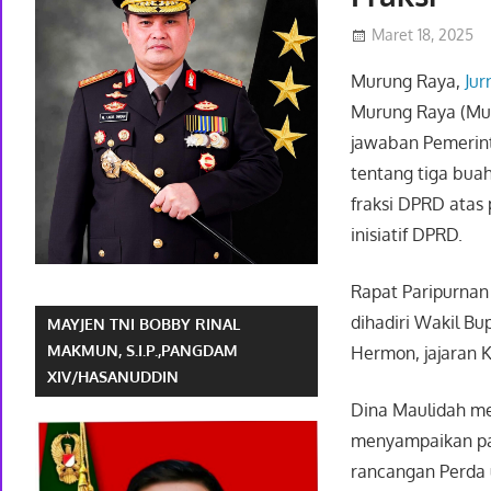
Maret 18, 2025
Murung Raya,
Jur
Murung Raya (Mur
jawaban Pemerin
tentang tiga bua
fraksi DPRD atas
inisiatif DPRD.
Rapat Paripurnan
dihadiri Wakil B
MAYJEN TNI BOBBY RINAL
MAKMUN, S.I.P.,PANGDAM
Hermon, jajaran 
XIV/HASANUDDIN
Dina Maulidah me
menyampaikan pa
rancangan Perda 