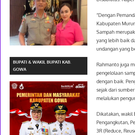
“Dengan Pemanda
Kabupaten Murun
Sampah merupaka
yang lebih baik 
undangan yang be
BUPATI & WAKIL BUPATI KAB.
Rahmanto juga m
GOWA
pengelolaan samp
dengan baik. Pen
sejak dari sumbe
melalukan pengu
Dikatakan, wakil
Pengangkutan, P
3R (Reduce, Reuse