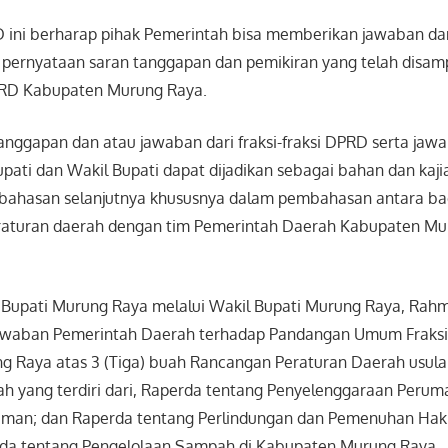
 ini berharap pihak Pemerintah bisa memberikan jawaban dan
 pernyataan saran tanggapan dan pemikiran yang telah disam
 DPRD Kabupaten Murung Raya.
anggapan dan atau jawaban dari fraksi-fraksi DPRD serta jaw
upati dan Wakil Bupati dapat dijadikan sebagai bahan dan kaji
bahasan selanjutnya khususnya dalam pembahasan antara b
aturan daerah dengan tim Pemerintah Daerah Kabupaten Mur
Bupati Murung Raya melalui Wakil Bupati Murung Raya, Rah
waban Pemerintah Daerah terhadap Pandangan Umum Fraksi
 Raya atas 3 (Tiga) buah Rancangan Peraturan Daerah usula
h yang terdiri dari, Raperda tentang Penyelenggaraan Peru
man; dan Raperda tentang Perlindungan dan Pemenuhan Ha
erda tentang Pengelolaan Sampah di Kabupaten Murung Raya.