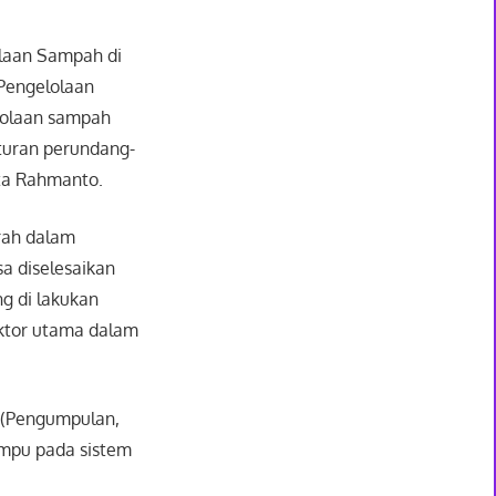
laan Sampah di
Pengelolaan
lolaan sampah
turan perundang-
ata Rahmanto.
rah dalam
a diselesaikan
g di lakukan
aktor utama dalam
 (Pengumpulan,
mpu pada sistem