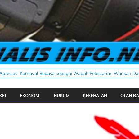
daya sebagai Wadah Pelestarian Warisan Daerah
KEL
EKONOMI
HUKUM
KESEHATAN
OLAH R