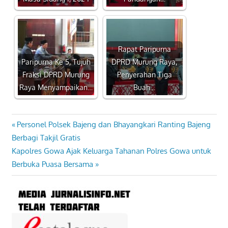
Rapat Paripurna
Paripurna Ke 5, Tujuh
DPRD Murung Raya,
Fraksi DPRD Murung
Penyerahan Tiga
Raya Menyampaikan…
Buah…
Previous
Personel Polsek Bajeng dan Bhayangkari Ranting Bajeng
Navigasi
Post:
Berbagi Takjil Gratis
pos
Next
Kapolres Gowa Ajak Keluarga Tahanan Polres Gowa untuk
Post:
Berbuka Puasa Bersama