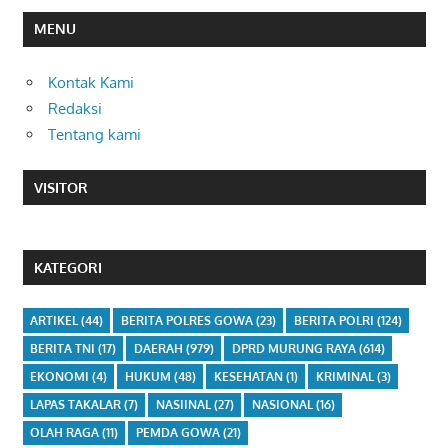
MENU
Kontak Kami
Redaksi
Tentang kami
VISITOR
KATEGORI
ARTIKEL
(44)
BERITA POLRES GOWA
(23)
BERITA POLRI
(124)
BERITA TNI
(17)
DAERAH
(979)
DPRD MURUNG RAYA
(614)
EKONOMI
(4)
HUKUM
(48)
KESEHATAN
(1)
KRIMINAL
(3)
LAPAS TAKALAR
(7)
NASIINAL
(27)
NASIONAL
(16)
OLAH RAGA
(11)
PEMDA GOWA
(21)