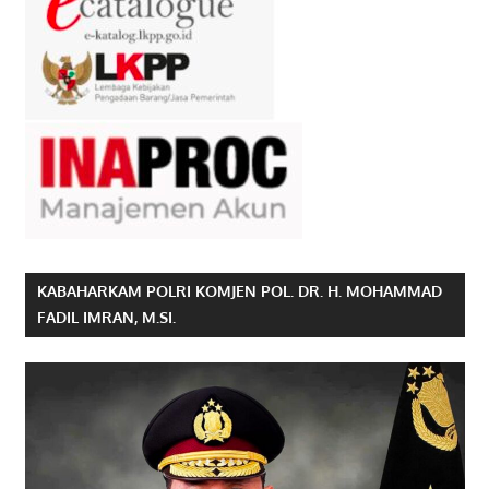
KABAHARKAM POLRI KOMJEN POL. DR. H. MOHAMMAD
FADIL IMRAN, M.SI.