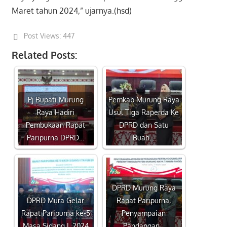
Maret tahun 2024,” ujarnya.(hsd)
Post Views:
447
Related Posts:
Pj Bupati Murung
Pemkab Murung Raya
Raya Hadiri
Usul Tiga Raperda Ke
Pembukaan Rapat
DPRD dan Satu
Paripurna DPRD…
Buah…
DPRD Murung Raya
DPRD Mura Gelar
Rapat Paripurna,
Rapat Paripurna ke-5
Penyampaian
Masa Sidang I, 2024
Pandangan…