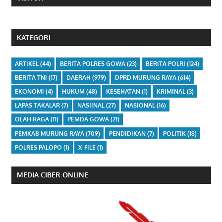
KATEGORI
ARTIKEL
(44)
BERITA POLRES GOWA
(23)
BERITA POLRI
(124)
BERITA TNI
(17)
DAERAH
(979)
DPRD MURUNG RAYA
(614)
EKONOMI
(4)
HUKUM
(48)
KESEHATAN
(1)
KRIMINAL
(3)
LAPAS TAKALAR
(7)
NASIINAL
(27)
NASIONAL
(16)
OLAH RAGA
(11)
PEMDA GOWA
(21)
PEMKAB MURUNG RAYA
(709)
PENDIDIKAN
(7)
POLITIK
(18)
POLRES PALOPO
(1)
X-FILE
(1)
MEDIA CIBER ONLINE