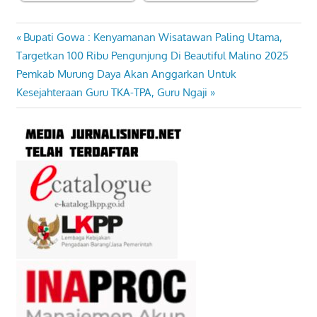
Previous
Bupati Gowa : Kenyamanan Wisatawan Paling Utama,
Navigasi
Post:
Targetkan 100 Ribu Pengunjung Di Beautiful Malino 2025
pos
Next
Pemkab Murung Daya Akan Anggarkan Untuk
Post:
Kesejahteraan Guru TKA-TPA, Guru Ngaji