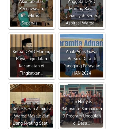
Akuntabilitas
Anggota DPRD
Pengawasan,
Murung Raya,
Inspektorat
Johansyah Serap
Supervisi…
Aspirasi Warga…
Ketua DPRD Murung
Anak-Anak Gowa
Raya, Ingin Jalan
Bersuka Cita di
Kecamatan di
Panggung Perayaan
Tingkatkan…
HAN 2024
Tim Heriyus-
Bebie Serap Aspirasi
Rahmanto Sampaikan
Warga Masalo dan
9 Program Unggulan
Liang Nyaling Saat…
di Desa…