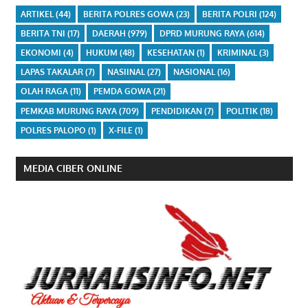
ARTIKEL
(44)
BERITA POLRES GOWA
(23)
BERITA POLRI
(124)
BERITA TNI
(17)
DAERAH
(979)
DPRD MURUNG RAYA
(614)
EKONOMI
(4)
HUKUM
(48)
KESEHATAN
(1)
KRIMINAL
(3)
LAPAS TAKALAR
(7)
NASIINAL
(27)
NASIONAL
(16)
OLAH RAGA
(11)
PEMDA GOWA
(21)
PEMKAB MURUNG RAYA
(709)
PENDIDIKAN
(7)
POLITIK
(18)
POLRES PALOPO
(1)
X-FILE
(1)
MEDIA CIBER ONLINE