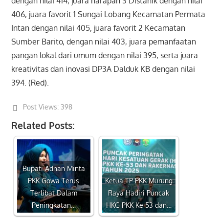
dengan nilai 414, juara harapan 3 Distanik dengan nilai
406, juara favorit 1 Sungai Lobang Kecamatan Permata
Intan dengan nilai 405, juara favorit 2 Kecamatan
Sumber Barito, dengan nilai 403, juara pemanfaatan
pangan lokal dari umum dengan nilai 395, serta juara
kreativitas dan inovasi DP3A Dalduk KB dengan nilai
394. (Red).
Post Views:
398
Related Posts:
Bupati Adnan Minta
PKK Gowa Terus
Ketua TP PKK Murung
Terlibat Dalam
Raya Hadiri Puncak
Peningkatan…
HKG PKK Ke 53 dan…