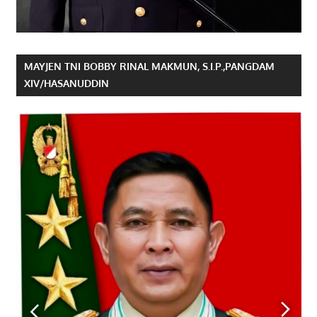
MAYJEN TNI BOBBY RINAL MAKMUN, S.I.P.,PANGDAM
XIV/HASANUDDIN