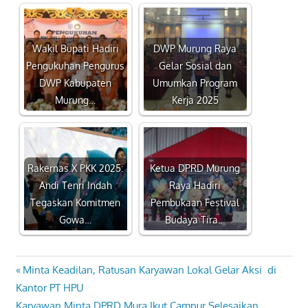
Wakil Bupati Hadiri
DWP Murung Raya
Pengukuhan Pengurus
Gelar Sosial dan
DWP Kabupaten
Umumkan Program
Murung…
Kerja 2025
Rakernas X PKK 2025:
Ketua DPRD Murung
Andi Tenri Indah
Raya Hadiri
Tegaskan Komitmen
Pembukaan Festival
Gowa…
Budaya Tira…
Previous
Minta Keadilan, Ratusan Karyawan Lokal Gelar Aksi di
Navigasi
Post:
Kantor PT HPU
pos
Next
Karyawan Minta DPRD Mura Ikut Campur Selesaikan