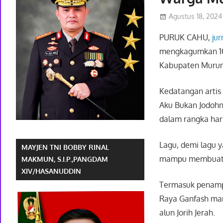
Agustus 18, 2024
PURUK CAHU,
jur
mengkagumkan 100
Kabupaten Murung
Kedatangan artis
Aku Bukan Jodoh
dalam rangka har
Lagu, demi lagu 
MAYJEN TNI BOBBY RINAL
mampu membuat 
MAKMUN, S.I.P.,PANGDAM
XIV/HASANUDDIN
Termasuk penampil
Raya Ganfash ma
alun Jorih Jerah.