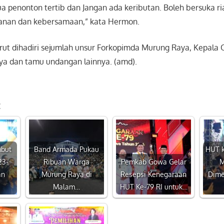
 penonton tertib dan Jangan ada keributan. Boleh bersuka ria
anan dan kebersamaan,” kata Hermon.
urut dihadiri sejumlah unsur Forkopimda Murung Raya, Kepala
a dan tamu undangan lainnya. (amd).
:
mbut
Band Armada Pukau
HUT k
23-
Ribuan Warga
Pemkab Gowa Gelar
M
an
Murung Raya di
Resepsi Kenegaraan
Dime
Malam…
HUT Ke-79 RI untuk…