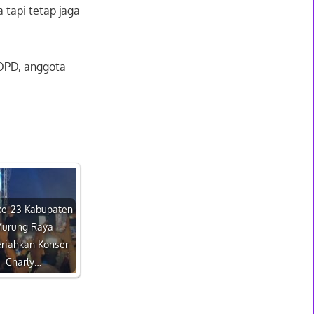
 tapi tetap jaga
 OPD, anggota
e-23 Kabupaten
urung Raya
riahkan Konser
Charly…