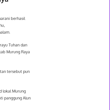
arani berhasil
hu,
malam.
erayu Tuhan dan
mkab Murung Raya
tan tersebut pun
nd lokal Murung
ti panggung Alun