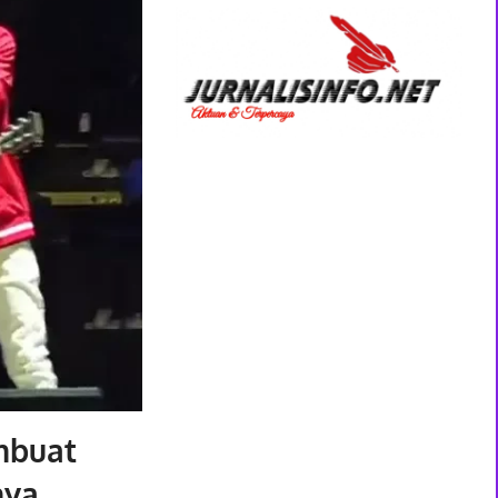
mbuat
nya