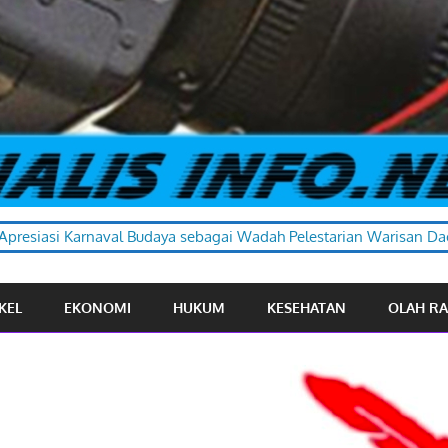
Budaya sebagai Wadah Pelestarian Warisan Daerah
KEL
EKONOMI
HUKUM
KESEHATAN
OLAH R