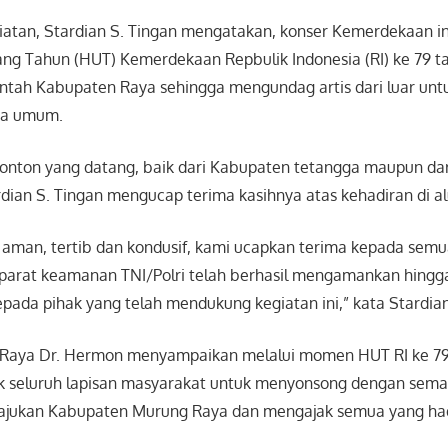
giatan, Stardian S. Tingan mengatakan, konser Kemerdekaan i
ang Tahun (HUT) Kemerdekaan Repbulik Indonesia (RI) ke 79 t
intah Kabupaten Raya sehingga mengundag artis dari luar un
ra umum.
nton yang datang, baik dari Kabupaten tetangga maupun dar
dian S. Tingan mengucap terima kasihnya atas kehadiran di al
 aman, tertib dan kondusif, kami ucapkan terima kepada sem
 aparat keamanan TNI/Polri telah berhasil mengamankan hingga
epada pihak yang telah mendukung kegiatan ini,” kata Stardian
 Raya Dr. Hermon menyampaikan melalui momen HUT RI ke 79 
 seluruh lapisan masyarakat untuk menyonsong dengan sem
jukan Kabupaten Murung Raya dan mengajak semua yang hadi