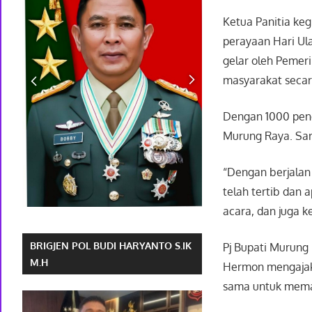
Ketua Panitia ke
perayaan Hari Ul
gelar oleh Pemer
masyarakat seca
Dengan 1000 peno
Murung Raya. Sar
“Dengan berjalan
telah tertib dan
acara, dan juga k
BRIGJEN POL BUDI HARYANTO S.IK
Pj Bupati Murung
M.H
Hermon mengajak
sama untuk mema