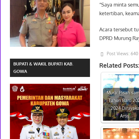
“Saya minta semua
ketertiban, keam
Acara tersebut t
DPRD Murung Ray
Post Views:
640
BUPATI & WAKIL BUPATI KAB.
Related Posts
GOWA
Mura: Pisah sa
Tahun Baru 20
2024 Dirayak
Artis…