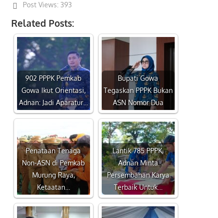
Post Views:
393
Related Posts:
902 PPPK Pemkab
Bupati Gowa
Gowa Ikut Orientasi,
Tegaskan PPPK Bukan
Adnan: Jadi Aparatur…
ASN Nomor Dua
Penataan Tenaga
Lantik 785 PPPK,
Non-ASN di Pemkab
Adnan Minta
Murung Raya,
Persembahan Karya
Ketaatan…
Terbaik Untuk…