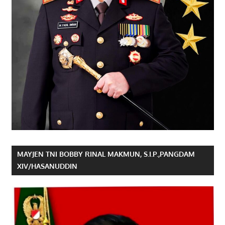
MAYJEN TNI BOBBY RINAL MAKMUN, S.I.P.,PANGDAM
XIV/HASANUDDIN