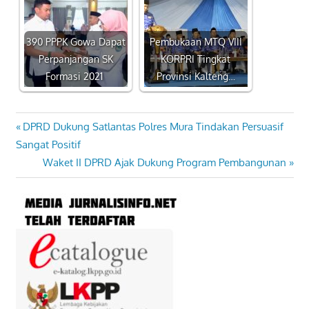
390 PPPK Gowa Dapat
Pembukaan MTQ VIII
Perpanjangan SK
KORPRI Tingkat
Formasi 2021
Provinsi Kalteng…
Previous
DPRD Dukung Satlantas Polres Mura Tindakan Persuasif
Navigasi
Post:
Sangat Positif
pos
Next
Waket II DPRD Ajak Dukung Program Pembangunan
Post: