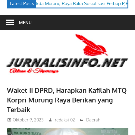
g Raya Buka Sosialisasi Perbup PJPK 2026–2030
Latest Posts
Festival Buda
MENU
Waket II DPRD, Harapkan Kafilah MTQ
Korpri Murung Raya Berikan yang
Terbaik
Oktober 9, 2023
redaksi 02
Daerah