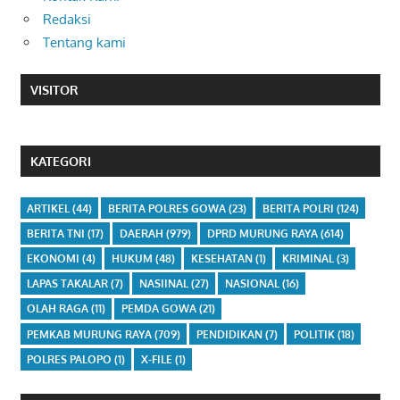
Redaksi
Tentang kami
VISITOR
KATEGORI
ARTIKEL
(44)
BERITA POLRES GOWA
(23)
BERITA POLRI
(124)
BERITA TNI
(17)
DAERAH
(979)
DPRD MURUNG RAYA
(614)
EKONOMI
(4)
HUKUM
(48)
KESEHATAN
(1)
KRIMINAL
(3)
LAPAS TAKALAR
(7)
NASIINAL
(27)
NASIONAL
(16)
OLAH RAGA
(11)
PEMDA GOWA
(21)
PEMKAB MURUNG RAYA
(709)
PENDIDIKAN
(7)
POLITIK
(18)
POLRES PALOPO
(1)
X-FILE
(1)