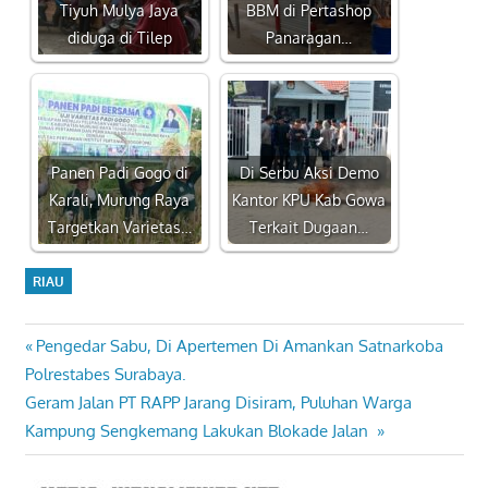
Tiyuh Mulya Jaya
BBM di Pertashop
diduga di Tilep
Panaragan…
Panen Padi Gogo di
Di Serbu Aksi Demo
Karali, Murung Raya
Kantor KPU Kab Gowa
Targetkan Varietas…
Terkait Dugaan…
RIAU
Previous
Pengedar Sabu, Di Apertemen Di Amankan Satnarkoba
Navigasi
Post:
Polrestabes Surabaya.
pos
Next
Geram Jalan PT RAPP Jarang Disiram, Puluhan Warga
Post:
Kampung Sengkemang Lakukan Blokade Jalan