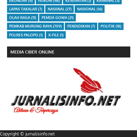
EKONOMI
(4)
HUKUM
(48)
KESEHATAN
(1)
KRIMINAL
(3)
LAPAS TAKALAR
(7)
NASIINAL
(27)
NASIONAL
(16)
OLAH RAGA
(11)
PEMDA GOWA
(21)
PEMKAB MURUNG RAYA
(709)
PENDIDIKAN
(7)
POLITIK
(18)
POLRES PALOPO
(1)
X-FILE
(1)
MEDIA CIBER ONLINE
Copyright © jurnalisinfo.net