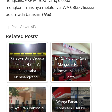
Bengkalis, AKP M Reza, yang dicoba
mengkonfirmasinya melalui via WA 08132716xxxx
belum ada balasan. (
Ndi
).
Post Views:
613
Related Posts:
Karaoke Diva Diduga
DPRD Murung Raya
“Kebal Hukum”,
Mengelar Rapat
Pengusaha
Istimewa Mendengar
Membangkang,…
Pidato…
Warga Panaragan
Penyaluran Bansos di
Komplain Usai Isi