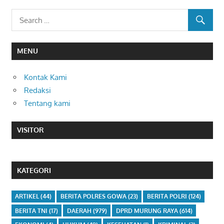
MENU
Kontak Kami
Redaksi
Tentang kami
VISITOR
KATEGORI
ARTIKEL
(44)
BERITA POLRES GOWA
(23)
BERITA POLRI
(124)
BERITA TNI
(17)
DAERAH
(979)
DPRD MURUNG RAYA
(614)