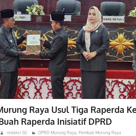
urung Raya Usul Tiga Raperda K
Buah Raperda Inisiatif DPRD
redaksi 02
DPRD Murung Raya
,
Pemkab Murung Raya