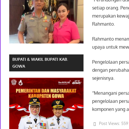
setiap orang. Pe
merupakan kewaji
Rahmanto.
Rahmanto menamba
upaya untuk mewu
BUPATI & WAKIL BUPATI KAB.
Pengelolaan pers
GOWA
dengan perubaha
sejenisnya.
“Menangani pers
pengelolaan pers
komponen yang ad
Post Views:
559