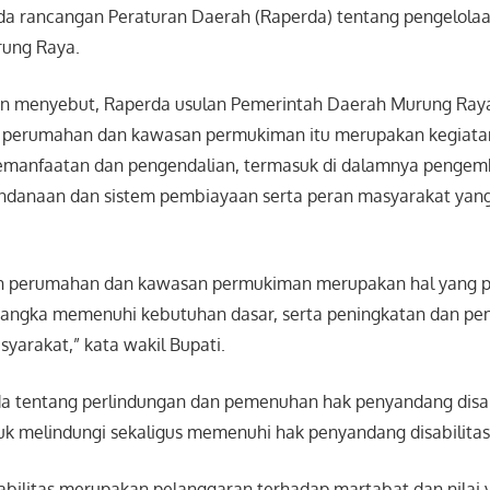
da rancangan Peraturan Daerah (Raperda) tentang pengelol
rung Raya.
n menyebut, Raperda usulan Pemerintah Daerah Murung Ray
 perumahan dan kawasan permukiman itu merupakan kegiata
manfaatan dan pengendalian, termasuk di dalamnya penge
danaan dan sistem pembiayaan serta peran masyarakat yang 
n perumahan dan kawasan permukiman merupakan hal yang p
rangka memenuhi kebutuhan dasar, serta peningkatan dan p
yarakat,” kata wakil Bupati.
 tentang perlindungan dan pemenuhan hak penyandang disab
tuk melindungi sekaligus memenuhi hak penyandang disabilitas
sabilitas merupakan pelanggaran terhadap martabat dan nilai