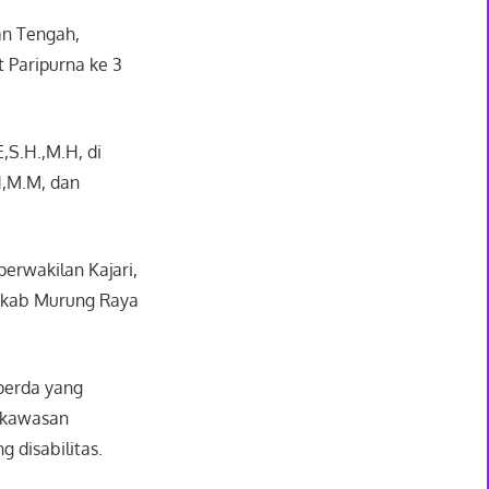
an Tengah,
 Paripurna ke 3
,S.H.,M.H, di
.H,M.M, dan
erwakilan Kajari,
emkab Murung Raya
perda yang
n kawasan
disabilitas.