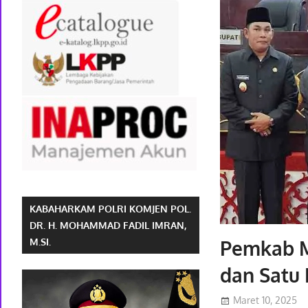
KABAHARKAM POLRI KOMJEN POL.
DR. H. MOHAMMAD FADIL IMRAN,
Pemkab M
M.SI.
dan Satu 
Maret 10, 2025