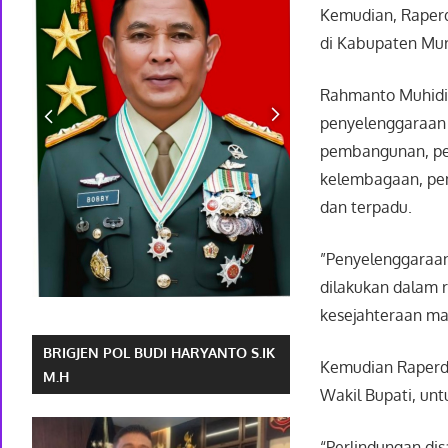
Kemudian, Raper
di Kabupaten Mu
Rahmanto Muhidi
penyelenggaraan
pembangunan, pe
kelembagaan, pen
dan terpadu.
”Penyelenggaraa
dilakukan dalam 
kesejahteraan mas
BRIGJEN POL BUDI HARYANTO S.IK
Kemudian Raperda
M.H
Wakil Bupati, un
“Perlindungan di