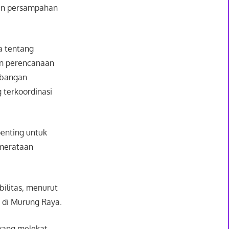
aan persampahan
a tentang
n perencanaan
mbangan
terkoordinasi
enting untuk
emerataan
ilitas, menurut
 di Murung Raya.
 yang melekat