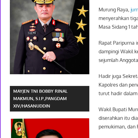
Murung Raya,
jur
menyerahkan tiga
Masa Sidang 1 tah
Rapat Paripurna 
dampingi Wakil ke
sejumlah Anggota
Hadir juga Sekre
Kapolres dan per
MAYJEN TNI BOBBY RINAL
turut hadir dalam
MAKMUN, S.I.P.,PANGDAM
XIV/HASANUDDIN
Wakil Bupati Mur
diserahkan itu d
pemukiman, dan R