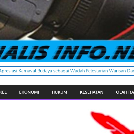
 sebagai Wadah Pelestarian Warisan Daerah
KEL
EKONOMI
HUKUM
KESEHATAN
OLAH R