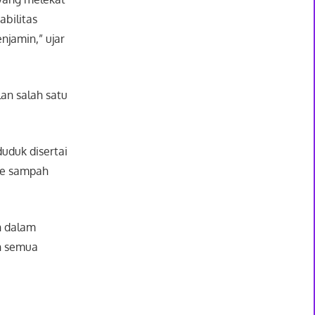
bilitas
jamin,” ujar
an salah satu
uduk disertai
me sampah
n dalam
an semua