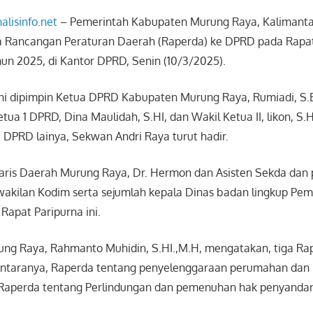
nalisinfo.net
– Pemerintah Kabupaten Murung Raya, Kalimant
 Rancangan Peraturan Daerah (Raperda) ke DPRD pada Rapat
un 2025, di Kantor DPRD, Senin (10/3/2025).
ini dipimpin Ketua DPRD Kabupaten Murung Raya, Rumiadi, S.E
tua 1 DPRD, Dina Maulidah, S.HI, dan Wakil Ketua II, likon, S
 DPRD lainya, Sekwan Andri Raya turut hadir.
taris Daerah Murung Raya, Dr. Hermon dan Asisten Sekda dan p
wakilan Kodim serta sejumlah kepala Dinas badan lingkup P
 Rapat Paripurna ini.
ung Raya, Rahmanto Muhidin, S.HI.,M.H, mengatakan, tiga Ra
iantaranya, Raperda tentang penyelenggaraan perumahan da
aperda tentang Perlindungan dan pemenuhan hak penyandang 