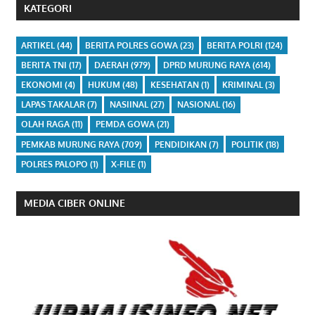
KATEGORI
ARTIKEL
(44)
BERITA POLRES GOWA
(23)
BERITA POLRI
(124)
BERITA TNI
(17)
DAERAH
(979)
DPRD MURUNG RAYA
(614)
EKONOMI
(4)
HUKUM
(48)
KESEHATAN
(1)
KRIMINAL
(3)
LAPAS TAKALAR
(7)
NASIINAL
(27)
NASIONAL
(16)
OLAH RAGA
(11)
PEMDA GOWA
(21)
PEMKAB MURUNG RAYA
(709)
PENDIDIKAN
(7)
POLITIK
(18)
POLRES PALOPO
(1)
X-FILE
(1)
MEDIA CIBER ONLINE