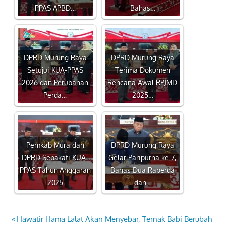
PPAS APBD…
Bahas…
DPRD Murung Raya
DPRD Murung Raya
Setujui KUA-PPAS
Terima Dokumen
2026 dan Perubahan
Rencana Awal RPJMD
Perda…
2025…
Pemkab Mura dan
DPRD Murung Raya
DPRD Sepakati KUA-
Gelar Paripurna ke-7,
PPAS Tahun Anggaran
Bahas Dua Raperda
2025
dan…
Previous
Hawatir Hama Lalat Akan Menyebar, Ternak Babi Berubah
Navigasi