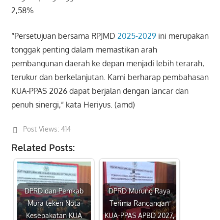
2,58%.
“Persetujuan bersama RPJMD
2025-2029
ini merupakan
tonggak penting dalam memastikan arah
pembangunan daerah ke depan menjadi lebih terarah,
terukur dan berkelanjutan. Kami berharap pembahasan
KUA-PPAS 2026 dapat berjalan dengan lancar dan
penuh sinergi,” kata Heriyus. (amd)
Post Views:
414
Related Posts:
DPRD dan Pemkab
DPRD Murung Raya
Mura teken Nota
Terima Rancangan
Kesepakatan KUA
KUA-PPAS APBD 2027,