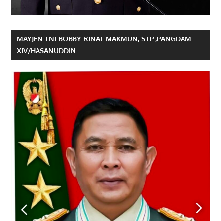
MAYJEN TNI BOBBY RINAL MAKMUN, S.I.P.,PANGDAM
XIV/HASANUDDIN