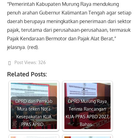
“Pemerintah Kabupaten Murung Raya mendukung
penuh arahan Gubernur Kalimantan Tengah agar setiap
daerah berupaya meningkatkan penerimaan dari sektor
pajak, terutama dari perusahaan-perusahaan, termasuk
Pajak Kendaraan Bermotor dan Pajak Alat Berat,”
jelasnya. (red).
Post Views:
326
Related Posts:
DPRD dan Pemkab
DPRD Murung Raya
Mura teken Nota
Terima Rancangan
Kesepakatan KUA
KUA-PPAS APBD 2027,
PPAS APBD…
Bahas…