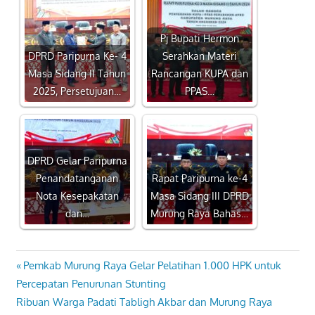
Pj Bupati Hermon
DPRD Paripurna Ke- 4
Serahkan Materi
Masa Sidang II Tahun
Rancangan KUPA dan
2025, Persetujuan…
PPAS…
DPRD Gelar Paripurna
Penandatanganan
Rapat Paripurna ke-4
Nota Kesepakatan
Masa Sidang III DPRD
dan…
Murung Raya Bahas…
Previous
Pemkab Murung Raya Gelar Pelatihan 1.000 HPK untuk
Navigasi
Post:
Percepatan Penurunan Stunting
pos
Next
Ribuan Warga Padati Tabligh Akbar dan Murung Raya