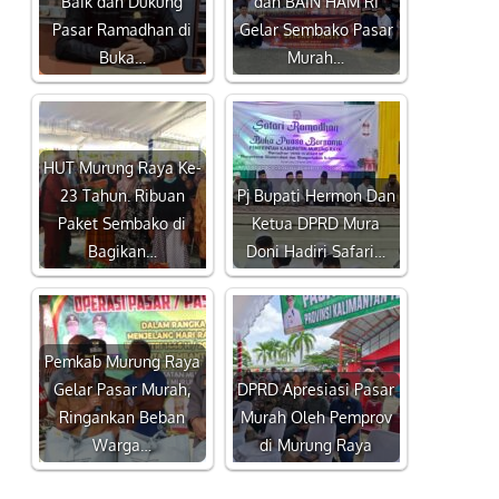
Baik dan Dukung
dan BAIN HAM RI
Pasar Ramadhan di
Gelar Sembako Pasar
Buka…
Murah…
HUT Murung Raya Ke-
23 Tahun. Ribuan
Pj Bupati Hermon Dan
Paket Sembako di
Ketua DPRD Mura
Bagikan…
Doni Hadiri Safari…
Pemkab Murung Raya
Gelar Pasar Murah,
DPRD Apresiasi Pasar
Ringankan Beban
Murah Oleh Pemprov
Warga…
di Murung Raya