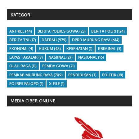
KATEGORI
ARTIKEL
(44)
BERITA POLRES GOWA
(23)
BERITA POLRI
(124)
BERITA TNI
(17)
DAERAH
(979)
DPRD MURUNG RAYA
(614)
EKONOMI
(4)
HUKUM
(48)
KESEHATAN
(1)
KRIMINAL
(3)
LAPAS TAKALAR
(7)
NASIINAL
(27)
NASIONAL
(16)
OLAH RAGA
(11)
PEMDA GOWA
(21)
PEMKAB MURUNG RAYA
(709)
PENDIDIKAN
(7)
POLITIK
(18)
POLRES PALOPO
(1)
X-FILE
(1)
MEDIA CIBER ONLINE