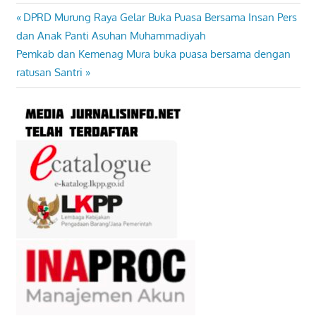
Previous
DPRD Murung Raya Gelar Buka Puasa Bersama Insan Pers
Navigasi
Post:
dan Anak Panti Asuhan Muhammadiyah
pos
Next
Pemkab dan Kemenag Mura buka puasa bersama dengan
Post:
ratusan Santri