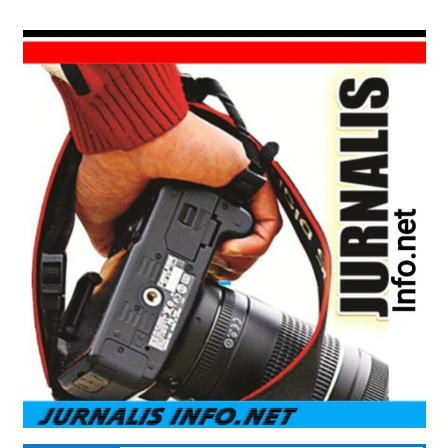
Skip
Aktual
to
Jurnalisinfo.ne
&
content
terpercaya