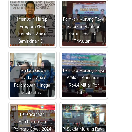
Imanudin Harap
Pemkab Murung Raya
Program KMS
Salurkan Bantuan
Turunkan Angka
Kartu Hebat BLT
Kemiskinan Di…
Triwulan…
Pemkab Gowa
Pemkab Murung Raya
Libatkan Anak,
Alokasi Anggaran
Perempuan Hingga
Rp4,4 Miliar Per
Disabilitas…
Tahun…
Perencanaan
Pembangunan
Pemkab Gowa 2024
Pj Sekda Murung Raya