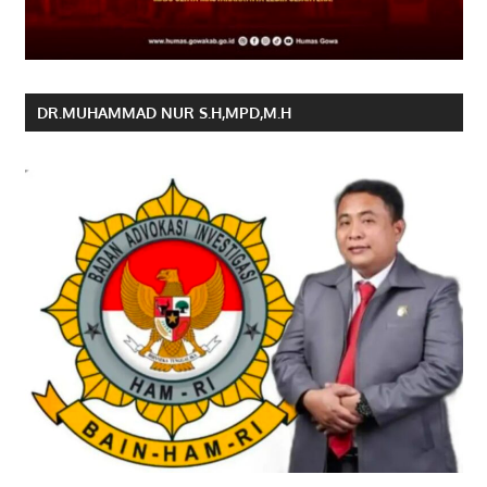
DR.MUHAMMAD NUR S.H,MPD,M.H