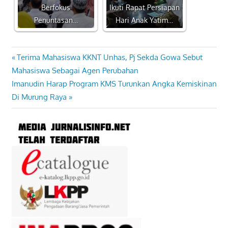
Berfokus
Ikuti Rapat Persiapan
Penuntasan…
Hari Anak Yatim…
Previous
Terima Mahasiswa KKNT Unhas, Pj Sekda Gowa Sebut
Navigasi
Post:
Mahasiswa Sebagai Agen Perubahan
pos
Next
Imanudin Harap Program KMS Turunkan Angka Kemiskinan
Post:
Di Murung Raya