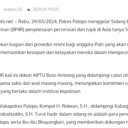
redaksi 02
BERITA POLRI
info.net – Rabu, 29/05/2024, Polres Palopo menggelar Sidang
nan (BP4R) penyelesaian perceraian dan rujuk di Aula tanya Su
akan bagian dari prosedur resmi bagi anggota Polri yang aka
a memastikan kesiapan dan kelayakan mereka dalam mengaru
 kali ini diikuti AIPTU Baso Amissng yang didampingi calon istr
sama saksi dan wali masing-masing, menunjukkan komitmen 
ang berlaku dalam institusi kepolisian.
Wakapolres Palopo, Kompol H. Ridwan, S.H., didampingi Kaba
sbahuddin, S.H. Turut hadir dalam sidang ini adalah para perw
Palopo, serta Ibu-ibu Bhayangkari, yang memberikan dukungan 