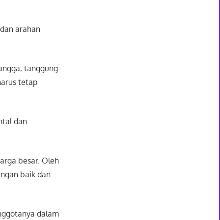
 dan arahan
angga, tanggung
harus tetap
tal dan
arga besar. Oleh
engan baik dan
nggotanya dalam