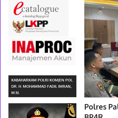
KABAHARKAM POLRI KOMJEN POL.
DR. H. MOHAMMAD FADIL IMRAN,
M.SI.
Polres P
BP4R