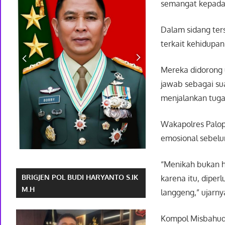
semangat kepada 
Dalam sidang ter
terkait kehidupa
Mereka didorong
jawab sebagai sua
menjalankan tugas
Wakapolres Palo
emosional sebel
“Menikah bukan h
BRIGJEN POL BUDI HARYANTO S.IK
karena itu, dipe
M.H
langgeng,” ujarny
Kompol Misbahud