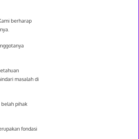
 Kami berharap
anya.
anggotanya
ngetahuan
indari masalah di
 belah pihak
erupakan fondasi