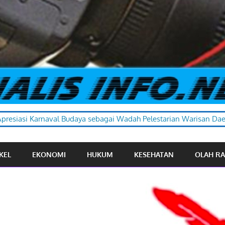
 sebagai Wadah Pelestarian Warisan Daerah
KEL
EKONOMI
HUKUM
KESEHATAN
OLAH R