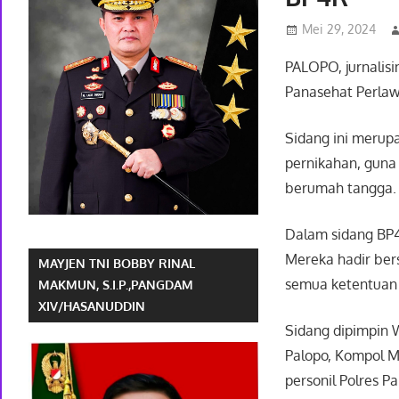
Mei 29, 2024
PALOPO, jurnalis
Panasehat Perlawi
Sidang ini merup
pernikahan, gun
berumah tangga.
Dalam sidang BP4R
Mereka hadir ber
MAYJEN TNI BOBBY RINAL
semua ketentuan y
MAKMUN, S.I.P.,PANGDAM
XIV/HASANUDDIN
Sidang dipimpin 
Palopo, Kompol Mi
personil Polres 