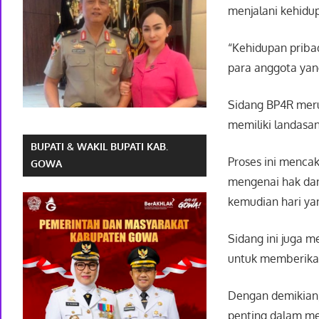
menjalani kehidu
“Kehidupan pribad
para anggota yang
Sidang BP4R meru
memiliki landasa
BUPATI & WAKIL BUPATI KAB.
Proses ini menca
GOWA
mengenai hak dan
kemudian hari ya
Sidang ini juga 
untuk memberikan
Dengan demikian,
penting dalam m